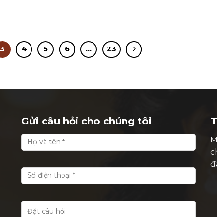
3
4
5
6
…
23
Gửi câu hỏi cho chúng tôi
T
M
c
đ