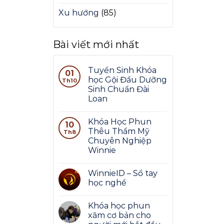
Xu hướng
(85)
Bài viết mới nhất
Tuyển Sinh Khóa
01
học Gội Đầu Dưỡng
Th10
Sinh Chuẩn Đài
Loan
Khóa Học Phun
10
Thêu Thẩm Mỹ
Th8
Chuyên Nghiệp
Winnie
WinnieID – Sổ tay
học nghề
Khóa học phun
xăm cơ bản cho