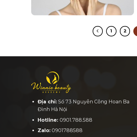
1
2
Địa chỉ:
Số 73 Nguyễn Công Hoan Ba
Đình Hà Nội
Hotline:
0901.788.588
Zalo:
0901788588