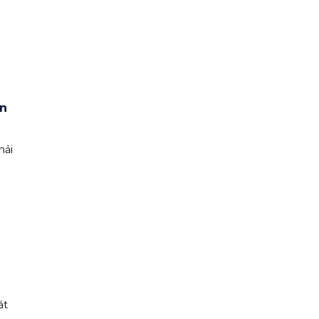
n
hải
át