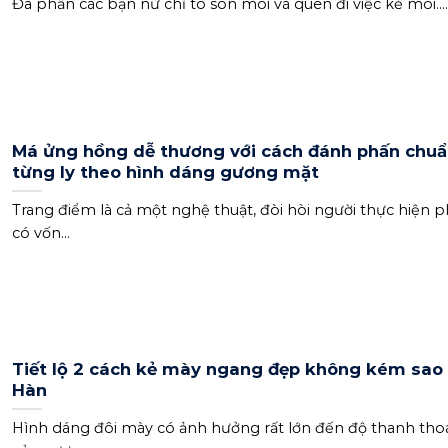
Đa phần các bạn nữ chỉ tô son môi và quên đi việc kẻ môi....
Má ửng hồng dễ thương với cách đánh phấn chuẩ
từng ly theo hình dáng gương mặt
Trang điểm là cả một nghệ thuật, đòi hòi người thực hiện p
có vốn...
Tiết lộ 2 cách kẻ mày ngang đẹp không kém sao
Hàn
Hình dáng đôi mày có ảnh hưởng rất lớn đến độ thanh tho