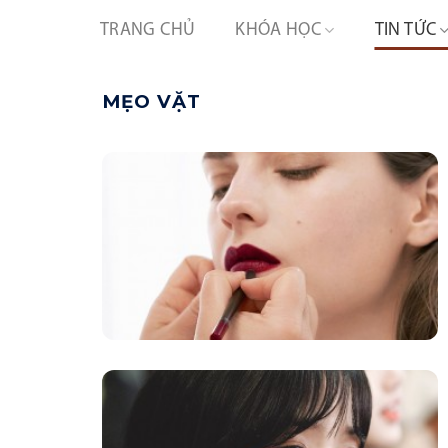
Skip
TRANG CHỦ
KHÓA HỌC
TIN TỨC
to
content
MẸO VẶT