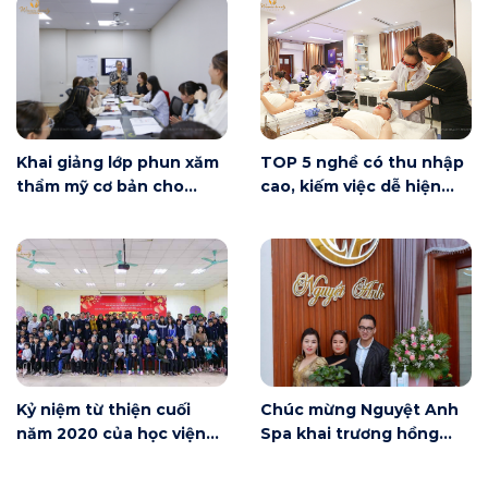
Khai giảng lớp phun xăm
TOP 5 nghề có thu nhập
thẩm mỹ cơ bản cho
cao, kiếm việc dễ hiện
người mới bắt đầu tại Hà
nay
Nội
Kỷ niệm từ thiện cuối
Chúc mừng Nguyệt Anh
năm 2020 của học viện
Spa khai trương hồng
Winnie
phát