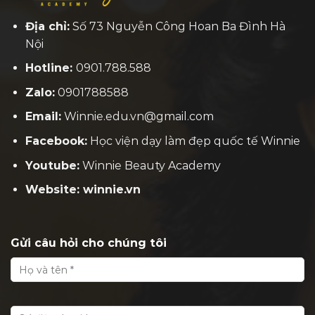
Địa chỉ:
Số 73 Nguyễn Công Hoan Ba Đình Hà
Nội
Hotline:
0901.788.588
Zalo:
0901788588
Email:
Winnie.edu.vn@gmail.com
Facebook:
H
ọc viện dạy làm đẹp quốc tế Winnie
Youtube:
Winnie Beauty Academy
Website: winnie.vn
Gửi câu hỏi cho chúng tôi