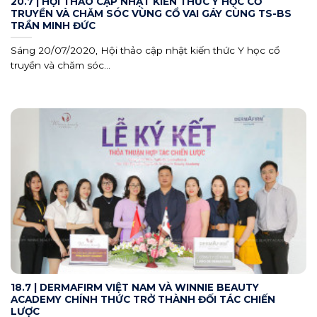
20.7 | HỘI THẢO CẬP NHẬT KIẾN THỨC Y HỌC CỔ
TRUYỀN VÀ CHĂM SÓC VÙNG CỔ VAI GÁY CÙNG TS-BS
TRẦN MINH ĐỨC
Sáng 20/07/2020, Hội thảo cập nhật kiến thức Y học cổ
truyền và chăm sóc...
18.7 | DERMAFIRM VIỆT NAM VÀ WINNIE BEAUTY
ACADEMY CHÍNH THỨC TRỞ THÀNH ĐỐI TÁC CHIẾN
LƯỢC