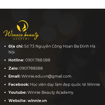
Địa chỉ:
Số 73 Nguyễn Công Hoan Ba Đình Hà
Nội
Hotline:
0901.788.588
Zalo:
0901788588
Email:
Winnie.edu.vn@gmail.com
Facebook:
H
ọc viện dạy làm đẹp quốc tế Winnie
Youtube:
Winnie Beauty Academy
Website: winnie.vn