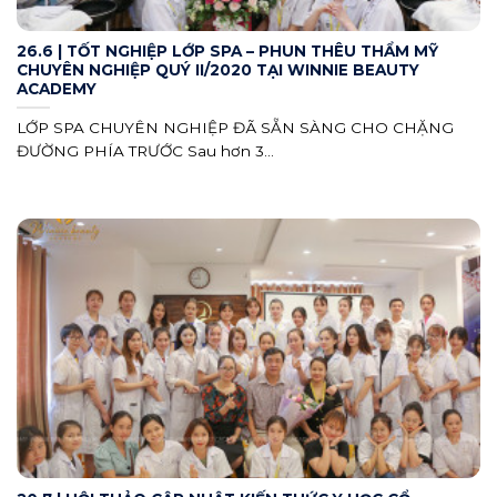
26.6 | TỐT NGHIỆP LỚP SPA – PHUN THÊU THẨM MỸ
CHUYÊN NGHIỆP QUÝ II/2020 TẠI WINNIE BEAUTY
ACADEMY
LỚP SPA CHUYÊN NGHIỆP ĐÃ SẴN SÀNG CHO CHẶNG
ĐƯỜNG PHÍA TRƯỚC Sau hơn 3...