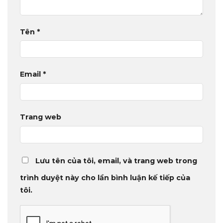
Tên
*
Email
*
Trang web
Lưu tên của tôi, email, và trang web trong
trình duyệt này cho lần bình luận kế tiếp của
tôi.