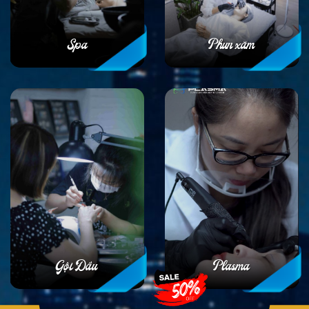
Spa
Phun xăm
Gội Đầu
Plasma