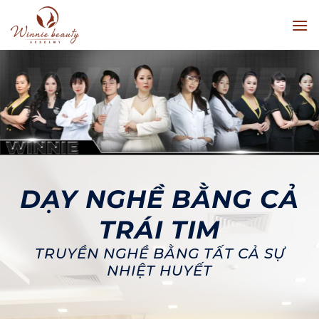
Skip
to
content
DẠY NGHỀ BẰNG CẢ
TRÁI TIM
TRUYỀN NGHỀ BẰNG TẤT CẢ SỰ
NHIỆT HUYẾT