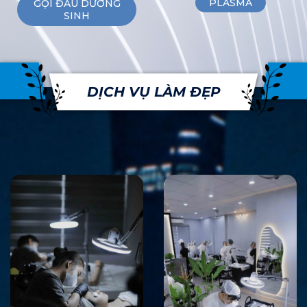
PLASMA
GỘI ĐẦU DƯỠNG
SINH
DỊCH VỤ LÀM ĐẸP