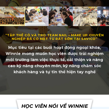
“TẬP THỂ CÔ VÀ TRÒ TEAM NAIL – MAKE UP CHUYÊN
NGHIỆP ĐÃ CÓ MẶT TỪ RẤT SỚM TẠI SAVICO”
Mục tiêu tại các buổi hoạt động ngoại khóa,
Winnie mong muốn học viên được trải nghiệm
môi trường làm việc thực tế, cải thiện và nâng
cao kỹ năng chuyên môn, kỹ năng chăm sóc
khách hàng và tự tin thể hiện tay nghề
HỌC VIÊN NÓI VỀ WINNIE