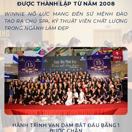
ĐƯỢC THÀNH LẬP TỪ NĂM 2008
WINNIE NỖ LỰC MANG ĐẾN SỨ MỆNH ĐÀO
TẠO RA CHỦ SPA, KỸ THUẬT VIÊN CHẤT LƯỢNG
TRONG NGÀNH LÀM ĐẸP
HÀNH TRÌNH VẠN DẶM BẮT ĐẦU BẰNG 1
BƯỚC CHÂN