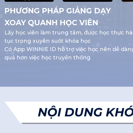
PHƯƠNG PHÁP GIẢNG DẠY
XOAY QUANH HỌC VIÊN
Lấy học viên làm trung tâm, được học thực hà
tục trong xuyên suốt khóa học
Có App WINNIE ID hỗ trợ việc học nên dễ dàng
quả hơn việc học truyền thống
NỘI DUNG KHÓ