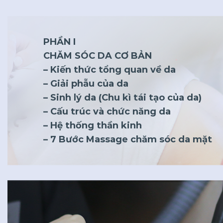
PHẦN I
CHĂM SÓC DA CƠ BẢN
– Kiến thức tổng quan về da
– Giải phẫu của da
– Sinh lý da (Chu kì tái tạo của da)
– Cấu trúc và chức năng da
– Hệ thống thần kinh
– 7 Bước Massage chăm sóc da mặt