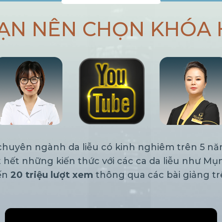
BẠN NÊN CHỌN KHÓA 
ĩ chuyên ngành da liễu có kinh nghiêm trên 5 n
 hết những kiến thức với các ca da liễu như Mụ
đến
20 triệu lượt xem
thông qua các bài giảng t