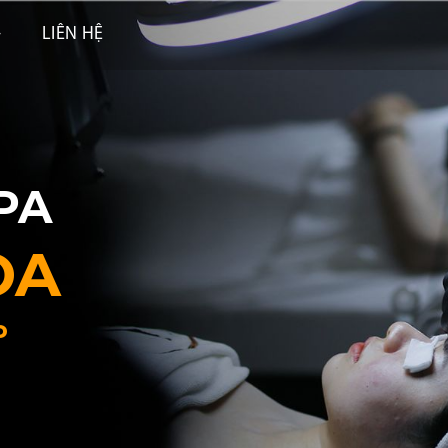
LIÊN HỆ
PA
OA
P