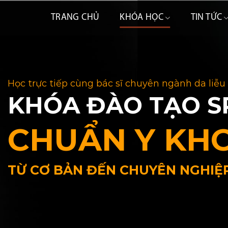
Skip
TRANG CHỦ
KHÓA HỌC
TIN TỨC
to
content
Học trực tiếp cùng bác sĩ chuyên ngành da liễu
KHÓA ĐÀO TẠO S
CHUẨN Y KH
TỪ CƠ BẢN ĐẾN CHUYÊN NGHIỆ