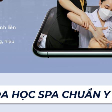
nh liên
, hiệu
A HỌC SPA CHUẨN Y