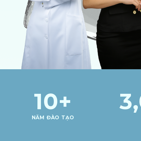
10
+
3
NĂM ĐÀO TẠO