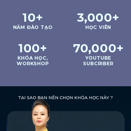
10
+
3,000
+
NĂM ĐÀO TẠO
HỌC VIÊN
100
+
70,000
+
KHÓA HỌC,
YOUTUBE
WORKSHOP
SUBCRIBER
TẠI SAO BẠN NÊN CHỌN KHÓA HỌC NÀY ?