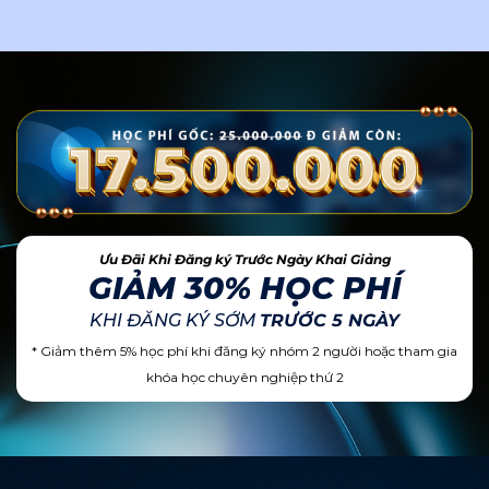
Ưu Đãi Khi Đăng ký Trước Ngày Khai Giảng
GIẢM 30% HỌC PHÍ
KHI ĐĂNG KÝ SỚM
TRƯỚC 5 NGÀY
* Giảm thêm 5% học phí khi đăng ký nhóm 2 người hoặc tham gia
khóa học chuyên nghiệp thứ 2