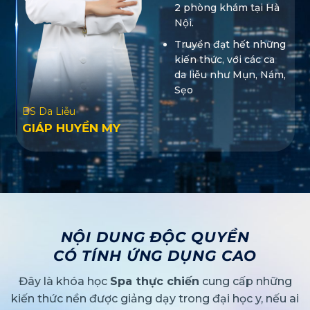
2 phòng khám tại Hà
Nội.
Truyền đạt hết những
kiến thức, với các ca
da liễu như Mụn, Nám,
Sẹo
BS Da Liễu
GIÁP HUYỀN MY
NỘI DUNG ĐỘC QUYỀN
CÓ TÍNH ỨNG DỤNG CAO
Đây là khóa học
Spa thực chiến
cung cấp những
kiến thức nền được giảng dạy trong đại học y, nếu ai