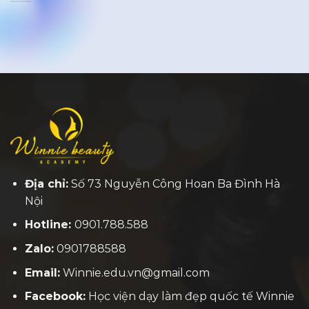
Địa chỉ:
Số 73 Nguyễn Công Hoan Ba Đình Hà
Nội
Hotline:
0901.788.588
Zalo:
0901788588
Email:
Winnie.edu.vn@gmail.com
Facebook:
H
ọc viện dạy làm đẹp quốc tế Winnie