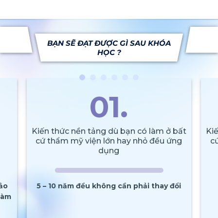
BẠN SẼ ĐẠT ĐƯỢC GÌ SAU KHÓA
HỌC ?
01.
Kiến thức nền tảng dù bạn có làm ở bất
Ki
cứ thẩm mỹ viện lớn hay nhỏ đều ứng
c
dụng
ảo
5 – 10 năm đều không cần phải thay đổi
làm