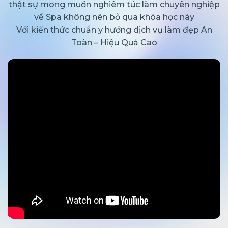
thật sự mong muốn nghiêm túc làm chuyên nghiệp
về Spa không nên bỏ qua khóa học này
Với kiến thức chuẩn y hướng dịch vụ làm đẹp An
Toàn – Hiệu Quả Cao