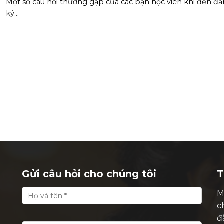
Một số câu hỏi thường gặp của các bạn học viên khi đến đ
ký...
Gửi câu hỏi cho chúng tôi
T
M
c
đ