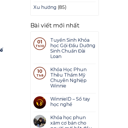
Xu hướng
(85)
Bài viết mới nhất
Tuyển Sinh Khóa
01
học Gội Đầu Dưỡng
Th10
hế
Sinh Chuẩn Đài
Loan
Khóa Học Phun
10
Thêu Thẩm Mỹ
Th8
Chuyên Nghiệp
Winnie
WinnieID – Sổ tay
học nghề
Khóa học phun
xăm cơ bản cho