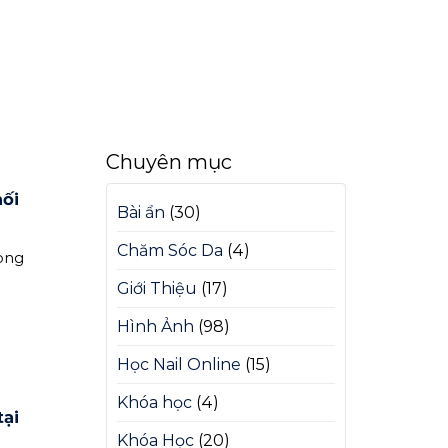
Chuyên mục
ối
Bài ẩn
(30)
Chăm Sóc Da
(4)
ong
Giới Thiệu
(17)
Hình Ảnh
(98)
Học Nail Online
(15)
Khóa học
(4)
tại
Khóa Học
(20)