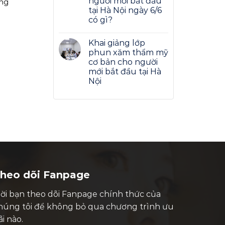
người mới bắt đầu
ăng
tại Hà Nội ngày 6/6
có gì?
Khai giảng lớp
phun xăm thẩm mỹ
cơ bản cho người
mới bắt đầu tại Hà
Nội
heo dõi Fanpage
ời bạn theo dõi Fanpage chính thức của
húng tôi để không bỏ qua chương trình ưu
ãi nào.