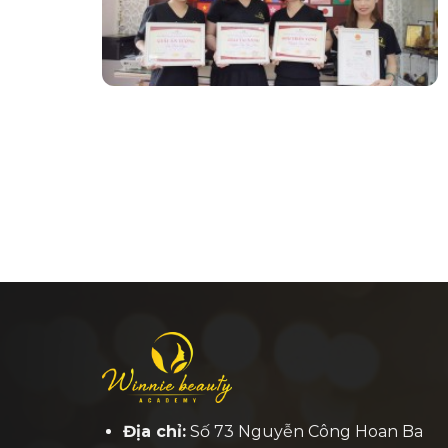
Địa chỉ:
Số 73 Nguyễn Công Hoan Ba