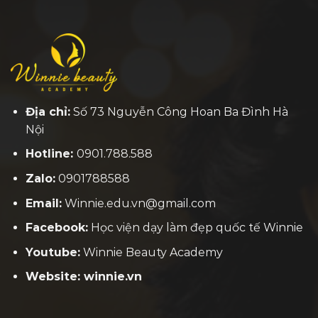
Địa chỉ:
Số 73 Nguyễn Công Hoan Ba Đình Hà
Nội
Hotline:
0901.788.588
Zalo:
0901788588
Email:
Winnie.edu.vn@gmail.com
Facebook:
H
ọc viện dạy làm đẹp quốc tế Winnie
Youtube:
Winnie Beauty Academy
Website: winnie.vn