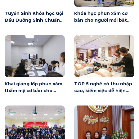
Tuyển Sinh Khóa học Gội
Khóa học phun xăm cơ
Đầu Dưỡng Sinh Chuẩn
bản cho người mới bắt
Đài Loan
đầu tại Hà Nội ngày 6/6
có gì?
Khai giảng lớp phun xăm
TOP 5 nghề có thu nhập
thẩm mỹ cơ bản cho
cao, kiếm việc dễ hiện
người mới bắt đầu tại Hà
nay
Nội