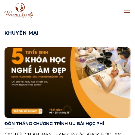
Skip
to
content
KHUYẾN MẠI
ĐÓN THÁNG CHƯƠNG TRÌNH ƯU ĐÃI HỌC PHÍ
CÁC LỢI ÍCH KHI BẠN THAM GIA CÁC KHÓA HỌC LÀM