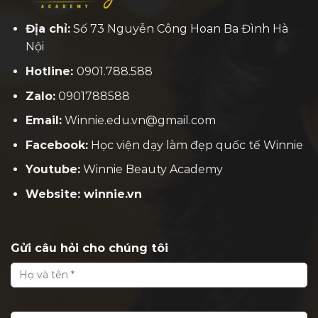
Địa chỉ:
Số 73 Nguyễn Công Hoan Ba Đình Hà
Nội
Hotline:
0901.788.588
Zalo:
0901788588
Email:
Winnie.edu.vn@gmail.com
Facebook:
H
ọc viện dạy làm đẹp quốc tế Winnie
Youtube:
Winnie Beauty Academy
Website: winnie.vn
Gửi câu hỏi cho chúng tôi