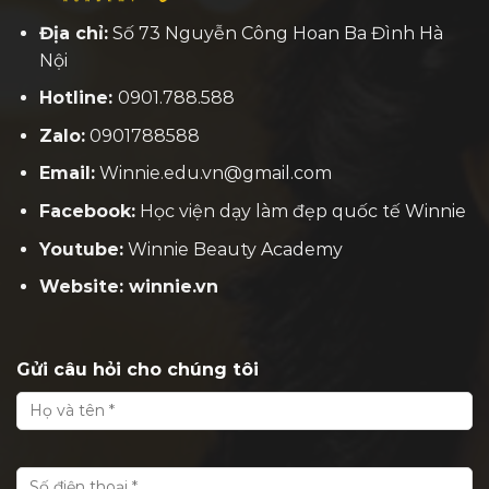
Địa chỉ:
Số 73 Nguyễn Công Hoan Ba Đình Hà
Nội
Hotline:
0901.788.588
Zalo:
0901788588
Email:
Winnie.edu.vn@gmail.com
Facebook:
H
ọc viện dạy làm đẹp quốc tế Winnie
Youtube:
Winnie Beauty Academy
Website: winnie.vn
Gửi câu hỏi cho chúng tôi