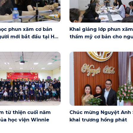
học phun xăm cơ bản
Khai giảng lớp phun xăm
ười mới bắt đầu tại Hà
thẩm mỹ cơ bản cho ngư
ày 6/6 có gì?
mới bắt đầu tại Hà Nội
m từ thiện cuối năm
Chúc mừng Nguyệt Anh 
ủa học viện Winnie
khai trương hồng phát