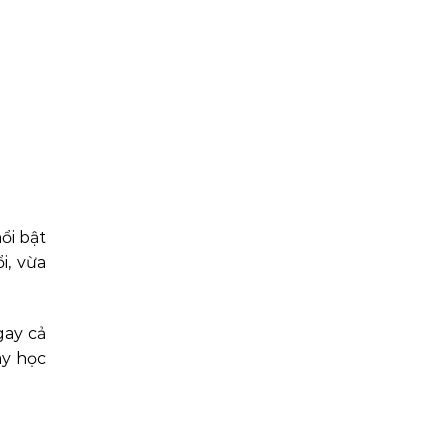
ổi bật
i, vừa
gay cả
ay học