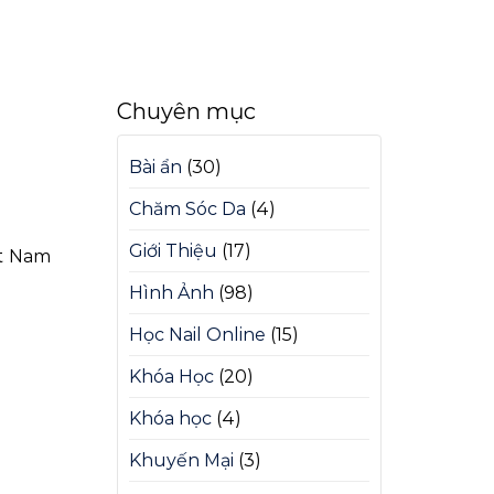
Chuyên mục
Bài ẩn
(30)
Chăm Sóc Da
(4)
Giới Thiệu
(17)
ệt Nam
Hình Ảnh
(98)
Học Nail Online
(15)
Khóa Học
(20)
Khóa học
(4)
Khuyến Mại
(3)