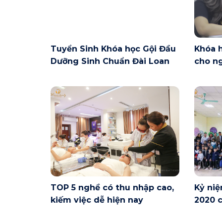
Tuyển Sinh Khóa học Gội Đầu
Khóa 
Dưỡng Sinh Chuẩn Đài Loan
cho ng
Nội ng
TOP 5 nghề có thu nhập cao,
Kỷ niệ
kiếm việc dễ hiện nay
2020 c