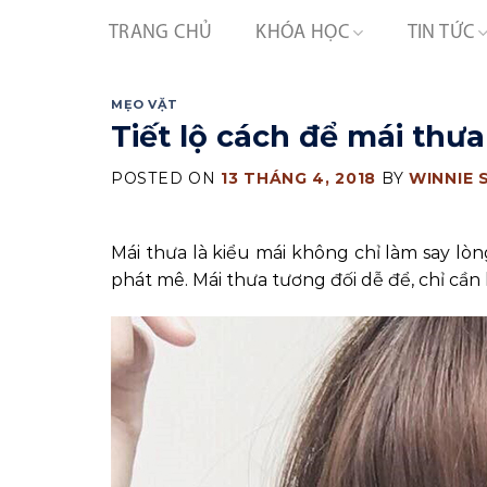
Skip
TRANG CHỦ
KHÓA HỌC
TIN TỨC
to
content
MẸO VẶT
Tiết lộ cách để mái thư
POSTED ON
13 THÁNG 4, 2018
BY
WINNIE 
Mái thưa là kiểu mái không chỉ làm say l
phát mê. Mái thưa tương đối dễ để, chỉ cần