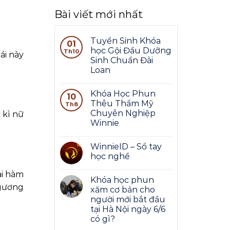
Bài viết mới nhất
Tuyển Sinh Khóa
01
học Gội Đầu Dưỡng
Th10
ái này
Sinh Chuẩn Đài
Loan
Khóa Học Phun
10
Thêu Thẩm Mỹ
Th8
Chuyên Nghiệp
 kì nữ
Winnie
WinnieID – Sổ tay
học nghề
ai hàm
Khóa học phun
 gương
xăm cơ bản cho
người mới bắt đầu
tại Hà Nội ngày 6/6
có gì?