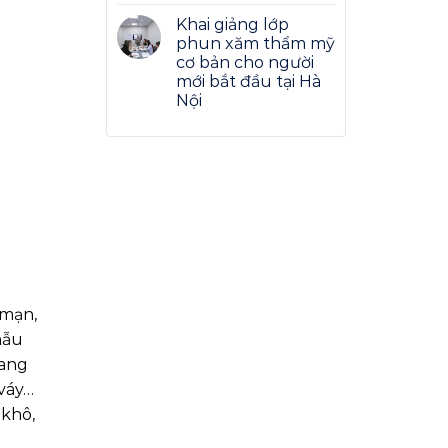
Khai giảng lớp
phun xăm thẩm mỹ
cơ bản cho người
mới bắt đầu tại Hà
Nội
 mạn,
mẫu
Sang
 váy…
 khô,