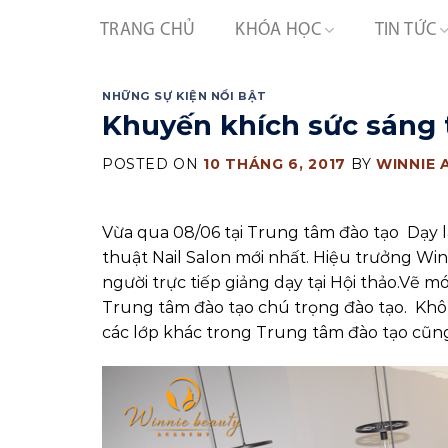
Skip
TRANG CHỦ
KHÓA HỌC
TIN TỨC
to
content
NHỮNG SỰ KIỆN NỔI BẬT
Khuyến khích sức sáng t
POSTED ON
10 THÁNG 6, 2017
BY
WINNIE
Vừa qua 08/06 tại Trung tâm đào tạo Dạy 
thuật Nail Salon mới nhất. Hiệu trưởng Wi
người trực tiếp giảng dạy tại Hội thảo.Vẽ
Trung tâm đào tạo chú trọng đào tạo. Khôn
các lớp khác trong Trung tâm đào tạo cũng