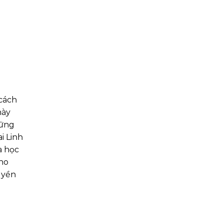
 cách
này
hững
i Linh
a học
cho
uyền