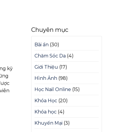
Chuyên mục
Bài ẩn
(30)
Chăm Sóc Da
(4)
Giới Thiệu
(17)
ững kỹ
hững
Hình Ảnh
(98)
được
Học Nail Online
(15)
viên
Khóa Học
(20)
Khóa học
(4)
Khuyến Mại
(3)