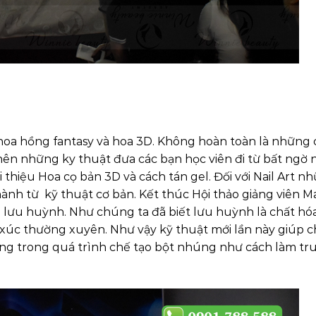
 hoa hồng fantasy và hoa 3D. Không hoàn toàn là những
nên những ky thuật đưa các bạn học viên đi từ bất ngờ 
 thiệu Hoa cọ bản 3D và cách tán gel. Đối với Nail Art n
ành từ kỹ thuật cơ bản. Kết thúc Hội thảo giảng viên Ma
lưu huỳnh. Như chúng ta đã biết lưu huỳnh là chất hó
p xúc thường xuyên. Như vậy kỹ thuật mới lần này giúp 
ắng trong quá trình chế tạo bột nhúng như cách làm tr