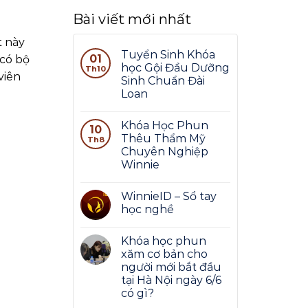
Bài viết mới nhất
t này
Tuyển Sinh Khóa
01
 có bộ
học Gội Đầu Dưỡng
Th10
viên
Sinh Chuẩn Đài
Loan
Khóa Học Phun
10
Thêu Thẩm Mỹ
Th8
Chuyên Nghiệp
Winnie
WinnieID – Sổ tay
học nghề
Khóa học phun
xăm cơ bản cho
người mới bắt đầu
tại Hà Nội ngày 6/6
có gì?