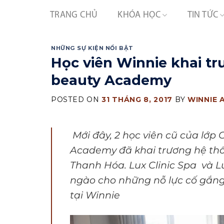
Skip
TRANG CHỦ
KHÓA HỌC
TIN TỨC
to
content
NHỮNG SỰ KIỆN NỔI BẬT
Học viên Winnie khai tr
beauty Academy
POSTED ON
31 THÁNG 8, 2017
BY
WINNIE 
Mới đây, 2 học viên cũ của lớp
Academy đã khai trương hệ thố
Thanh Hóa. Lux Clinic Spa và 
ngào cho những nỗ lực cố gắng 
tại Winnie