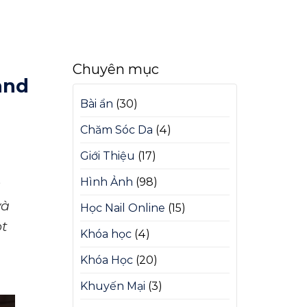
Chuyên mục
and
Bài ẩn
(30)
Chăm Sóc Da
(4)
Giới Thiệu
(17)
Hình Ảnh
(98)
và
Học Nail Online
(15)
ọt
Khóa học
(4)
Khóa Học
(20)
Khuyến Mại
(3)