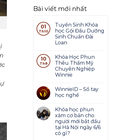
Bài viết mới nhất
Tuyển Sinh Khóa
01
học Gội Đầu Dưỡng
Th10
Sinh Chuẩn Đài
Loan
ị
ăm
Khóa Học Phun
10
Thêu Thẩm Mỹ
ợc
Th8
Chuyên Nghiệp
Winnie
sự
WinnieID – Sổ tay
học nghề
Khóa học phun
xăm cơ bản cho
người mới bắt đầu
tại Hà Nội ngày 6/6
có gì?