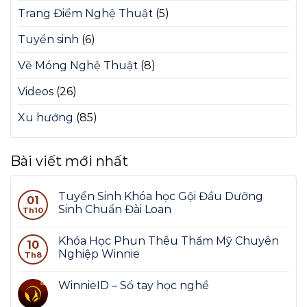
Trang Điểm Nghệ Thuật
(5)
Tuyển sinh
(6)
Vẽ Móng Nghệ Thuật
(8)
Videos
(26)
Xu hướng
(85)
Bài viết mới nhất
Tuyển Sinh Khóa học Gội Đầu Dưỡng
01
Sinh Chuẩn Đài Loan
Th10
Khóa Học Phun Thêu Thẩm Mỹ Chuyên
10
Nghiệp Winnie
Th8
WinnieID – Sổ tay học nghề