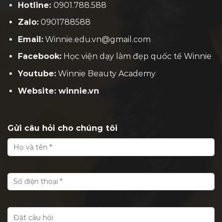
Hotline:
0901.788.588
Zalo:
0901788588
Email:
Winnie.edu.vn@gmail.com
Facebook:
H
ọc viện dạy làm đẹp quốc tế Winnie
Youtube:
Winnie Beauty Academy
Website: winnie.vn
Gửi câu hỏi cho chúng tôi