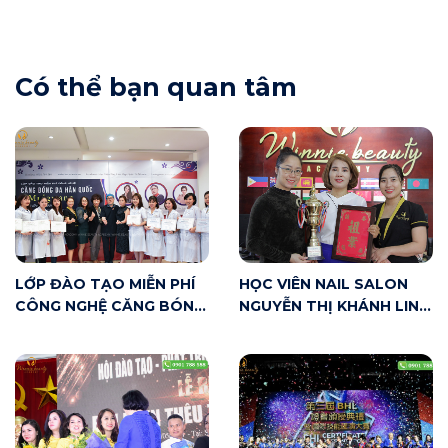
Có thể bạn quan tâm
LỚP ĐÀO TẠO MIỄN PHÍ
HỌC VIÊN NAIL SALON
CÔNG NGHỆ CĂNG BÓNG
NGUYỄN THỊ KHÁNH LINH
DA HÀN QUỐC
ĐẠT GIẢI NHÌ – HẠNG
MULGWANG – CHUYỂN
STUDENT HTV NAILS
GIAO TRỰC TIẾP TỪ
CUP LẦN 4 – 2019
CHUYÊN GIA HÀN QUỐC –
BÁC SĨ ĐÔNG Y KIM SOO