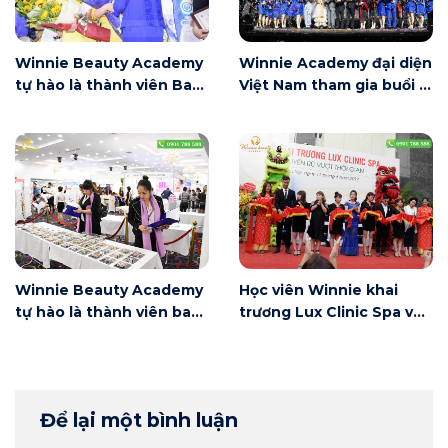
Winnie Beauty Academy
Winnie Academy đại diện
tự hào là thành viên Ban
Việt Nam tham gia buổi lễ
lãnh đạo của Ban Phun
trao chứng nhận Quốc tế
Thêu Thẩm Mỹ Việt Nam
BHL
Winnie Beauty Academy
Học viên Winnie khai
tự hào là thành viên ban
trương Lux Clinic Spa và
giám khảo Nail Hội thi kỹ
Lux Spa and beauty
năng nghề làm đẹp Việt
Academy
Nam lần thứ Nhất năm
2017
Để lại một bình luận