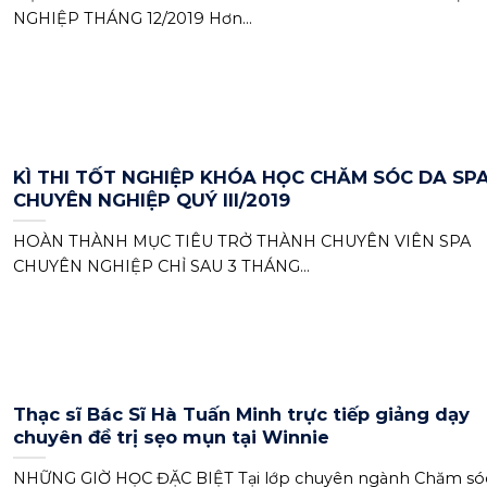
NGHIỆP THÁNG 12/2019 Hơn...
KÌ THI TỐT NGHIỆP KHÓA HỌC CHĂM SÓC DA SP
CHUYÊN NGHIỆP QUÝ III/2019
HOÀN THÀNH MỤC TIÊU TRỞ THÀNH CHUYÊN VIÊN SPA
CHUYÊN NGHIỆP CHỈ SAU 3 THÁNG...
Thạc sĩ Bác Sĩ Hà Tuấn Minh trực tiếp giảng dạy
chuyên đề trị sẹo mụn tại Winnie
NHỮNG GIỜ HỌC ĐẶC BIỆT Tại lớp chuyên ngành Chăm só