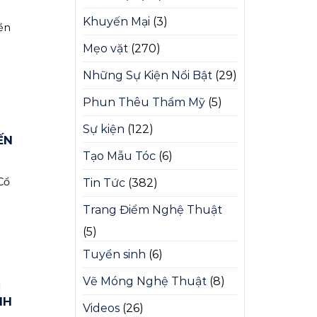
Khuyến Mại
(3)
ền
Mẹo vặt
(270)
Những Sự Kiện Nổi Bật
(29)
Phun Thêu Thẩm Mỹ
(5)
Sự kiện
(122)
ẾN
Tạo Mẫu Tóc
(6)
Cổ
Tin Tức
(382)
Trang Điểm Nghệ Thuật
(5)
Tuyển sinh
(6)
Vẽ Móng Nghệ Thuật
(8)
Ị
NH
Videos
(26)