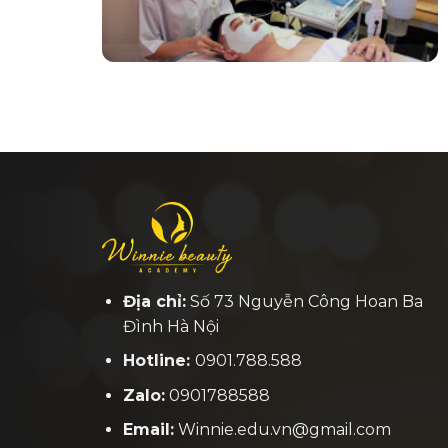
Địa chỉ:
Số 73 Nguyễn Công Hoan Ba
Đình Hà Nội
Hotline:
0901.788.588
Zalo:
0901788588
Email:
Winnie.edu.vn@gmail.com