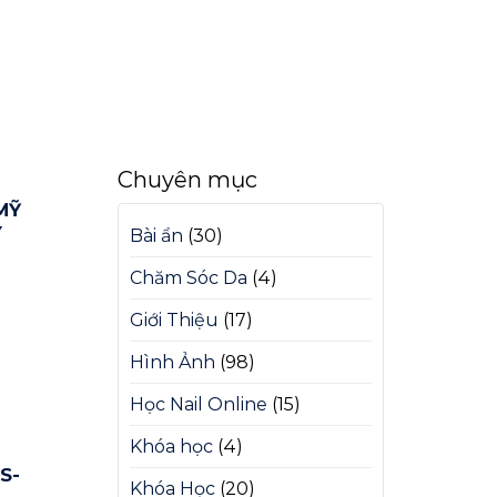
Chuyên mục
MỸ
Y
Bài ẩn
(30)
Chăm Sóc Da
(4)
Giới Thiệu
(17)
Hình Ảnh
(98)
Học Nail Online
(15)
Khóa học
(4)
S-
Khóa Học
(20)