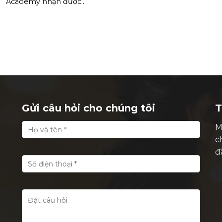
Academy nhận được...
Gửi câu hỏi cho chúng tôi
T
M
c
đ