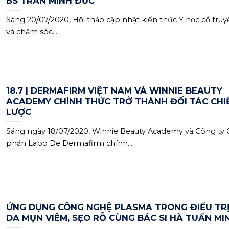
BS TRẦN MINH ĐỨC
Sáng 20/07/2020, Hội thảo cập nhật kiến thức Y học cổ truy
và chăm sóc...
18.7 | DERMAFIRM VIỆT NAM VÀ WINNIE BEAUTY
ACADEMY CHÍNH THỨC TRỞ THÀNH ĐỐI TÁC CHI
LƯỢC
Sáng ngày 18/07/2020, Winnie Beauty Academy và Công ty 
phần Labo De Dermafirm chính...
ỨNG DỤNG CÔNG NGHỆ PLASMA TRONG ĐIỀU TR
DA MỤN VIÊM, SẸO RỖ CÙNG BÁC SI HÀ TUẤN MI