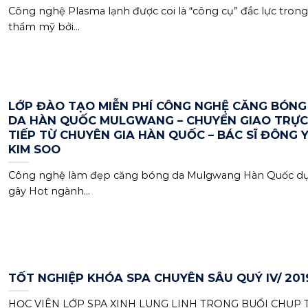
Công nghệ Plasma lạnh được coi là “công cụ” đắc lực trong
thẩm mỹ bởi...
LỚP ĐÀO TẠO MIỄN PHÍ CÔNG NGHỆ CĂNG BÓNG
DA HÀN QUỐC MULGWANG – CHUYỂN GIAO TRỰC
TIẾP TỪ CHUYÊN GIA HÀN QUỐC – BÁC SĨ ĐÔNG 
KIM SOO
Công nghệ làm đẹp căng bóng da Mulgwang Hàn Quốc dự
gây Hot ngành...
TỐT NGHIỆP KHÓA SPA CHUYÊN SÂU QUÝ IV/ 201
HỌC VIÊN LỚP SPA XINH LUNG LINH TRONG BUỔI CHỤP 