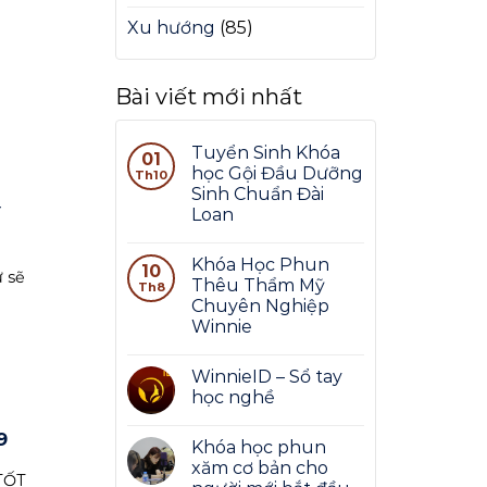
Xu hướng
(85)
Bài viết mới nhất
Tuyển Sinh Khóa
01
học Gội Đầu Dưỡng
Th10
Sinh Chuẩn Đài
Y
Loan
Khóa Học Phun
10
 sẽ
Thêu Thẩm Mỹ
Th8
Chuyên Nghiệp
Winnie
WinnieID – Sổ tay
học nghề
9
Khóa học phun
xăm cơ bản cho
TỐT