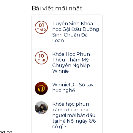
Bài viết mới nhất
Tuyển Sinh Khóa
01
học Gội Đầu Dưỡng
Th10
Sinh Chuẩn Đài
Loan
Khóa Học Phun
10
Thêu Thẩm Mỹ
Th8
Chuyên Nghiệp
Winnie
WinnieID – Sổ tay
học nghề
Khóa học phun
xăm cơ bản cho
người mới bắt đầu
tại Hà Nội ngày 6/6
có gì?
ng cơ