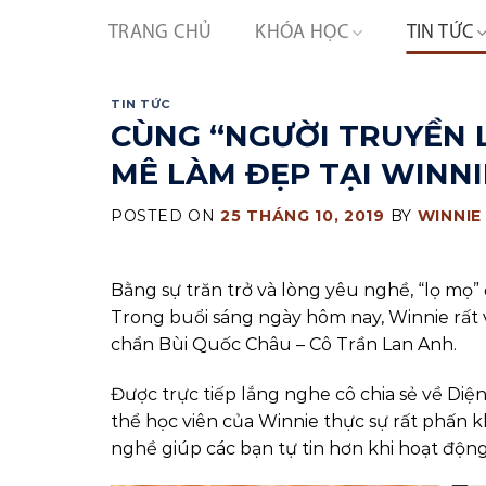
Skip
TRANG CHỦ
KHÓA HỌC
TIN TỨC
to
content
TIN TỨC
CÙNG “NGƯỜI TRUYỀN 
MÊ LÀM ĐẸP TẠI WINNI
POSTED ON
25 THÁNG 10, 2019
BY
WINNIE
Bằng sự trăn trở và lòng yêu nghề, “lọ mọ”
Trong buổi sáng ngày hôm nay, Winnie rất v
chẩn Bùi Quốc Châu – Cô Trần Lan Anh.
Được trực tiếp lắng nghe cô chia sẻ về Diện
thể học viên của Winnie thực sự rất phấn 
nghề giúp các bạn tự tin hơn khi hoạt động