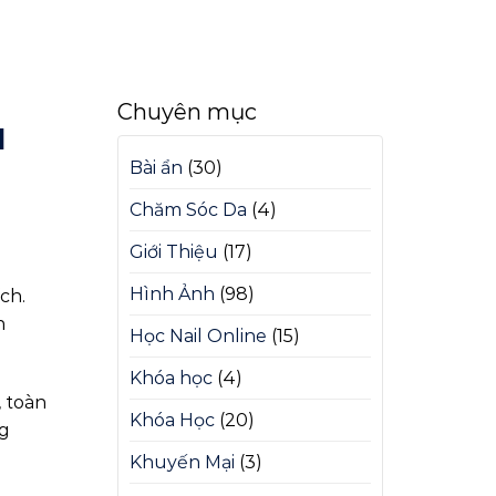
Chuyên mục
M
Bài ẩn
(30)
Chăm Sóc Da
(4)
Giới Thiệu
(17)
Hình Ảnh
(98)
ch.
n
Học Nail Online
(15)
Khóa học
(4)
, toàn
Khóa Học
(20)
ng
Khuyến Mại
(3)