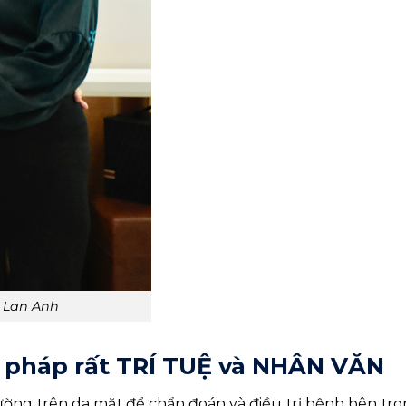
n Lan Anh
 pháp rất TRÍ TUỆ và NHÂN VĂN
ờng trên da mặt để chẩn đoán và điều trị bệnh bên tro