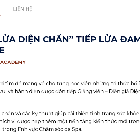
LIÊN HỆ
LỬA DIỆN CHẨN” TIẾP LỬA ĐA
E
 ACADEMY
 đi tìm để mang về cho từng học viên những tri thức bổ í
ui và hãnh diện được đón tiếp Giảng viên – Diễn giả Diệ
 chẩn và các kỹ thuật giúp cải thiện tình trạng sức khỏe
khích vì được nạp thêm
một nền tảng kiến thức mới tro
 trong lĩnh vực Chăm sóc da Spa.