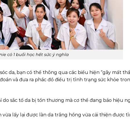
ie có 1 buổi học hết sức ý nghĩa
 sóc da, bạn có thể thông qua các biểu hiện “gây mất t
án và đưa ra phác đồ điều trị tình trạng sức khỏe tro
ỉ do sắc tố da bị tổn thương mà cơ thể đang báo hiệu 
ừa lấy lại được làn da trắng hồng vừa cải thiện được t