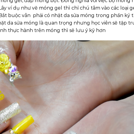
móng gel, đắp móng bột. Đồng nghĩa với việc bộ móng
Lây ví dụ như vẽ móng gel thì chỉ chú tâm vào các loại ge
. Bắt buộc vẫn phải có nhặt da sửa móng trong phần ký 
nhặt da sửa móng là quan trọng nhưng học viên sẽ tập t
ình thực hành trên móng thì sẽ lưu ý kỹ hơn