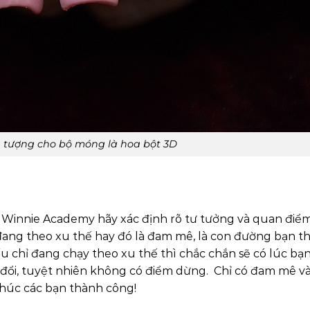
tượng cho bộ móng là hoa bột 3D
i Winnie Academy hãy xác định rõ tư tưởng và quan điể
à đang theo xu thế hay đó là đam mê, là con đường bạn t
u chỉ đang chạy theo xu thế thì chắc chắn sẽ có lúc bạ
ay đổi, tuyệt nhiên không có điểm dừng. Chỉ có đam mê v
 Chúc các bạn thành công!