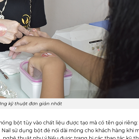
hững kỹ thuật đơn giản nhất
óng bột tùy vào chất liệu được tạo mà có tên gọi riêng:
m Nail sử dụng bột đẻ nối dài móng cho khách hàng khi
 nghệ thuật như ý.Nếu được trang bị các thao tác kỹ t