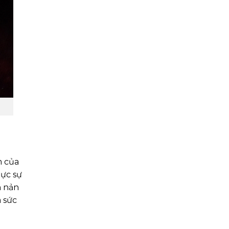
m của
hực sự
n nản
à sức