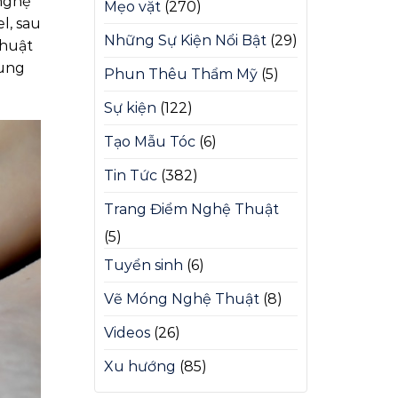
 nghệ
Mẹo vặt
(270)
l, sau
Những Sự Kiện Nổi Bật
(29)
thuật
rung
Phun Thêu Thẩm Mỹ
(5)
Sự kiện
(122)
Tạo Mẫu Tóc
(6)
Tin Tức
(382)
Trang Điểm Nghệ Thuật
(5)
Tuyển sinh
(6)
Vẽ Móng Nghệ Thuật
(8)
Videos
(26)
Xu hướng
(85)