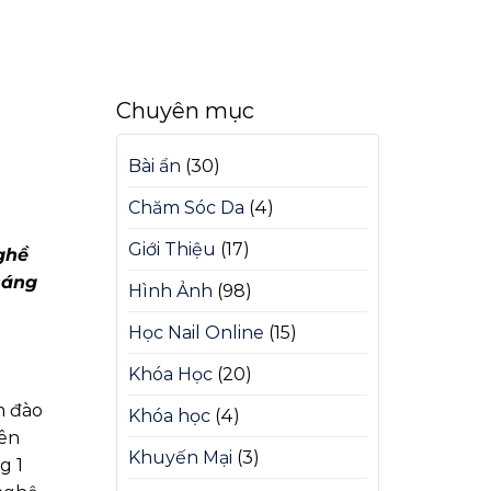
Chuyên mục
?
Bài ẩn
(30)
Chăm Sóc Da
(4)
Giới Thiệu
(17)
nghề
sáng
Hình Ảnh
(98)
Học Nail Online
(15)
Khóa Học
(20)
m đào
Khóa học
(4)
iên
Khuyến Mại
(3)
g 1