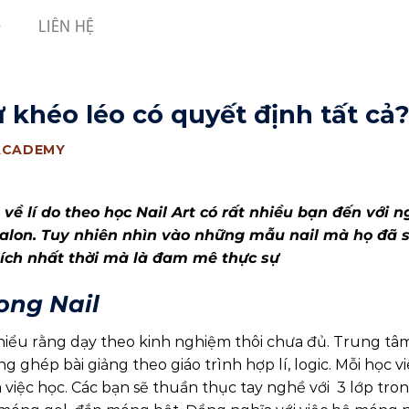
LIÊN HỆ
ự khéo léo có quyết định tất cả
ACADEMY
 về lí do theo học Nail Art có rất nhiều bạn đến với 
alon. Tuy nhiên nhìn vào những mẫu nail mà họ đã 
thích nhất thời mà là đam mê thực sự
ong Nail
hiểu rằng dạy theo kinh nghiệm thôi chưa đủ. Trung tâ
ghép bài giảng theo giáo trình hợp lí, logic. Mỗi học v
a việc học. Các bạn sẽ thuần thục tay nghề với 3 lớp tron