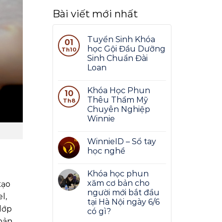
Bài viết mới nhất
Tuyển Sinh Khóa
01
học Gội Đầu Dưỡng
Th10
Sinh Chuẩn Đài
Loan
Khóa Học Phun
10
Thêu Thẩm Mỹ
Th8
Chuyên Nghiệp
Winnie
WinnieID – Sổ tay
học nghề
Khóa học phun
xăm cơ bản cho
tạo
người mới bắt đầu
l,
tại Hà Nội ngày 6/6
lớp
có gì?
 bản