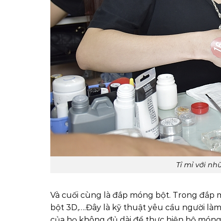
Tỉ mỉ với n
Và cuối cùng là đắp móng bột. Trong đắp m
bột 3D,….Đây là kỹ thuật yêu cầu người là
của họ không đủ dài để thực hiện bộ móng