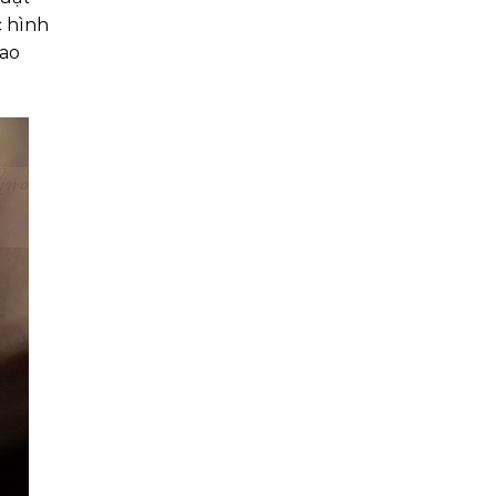
c hình
cao