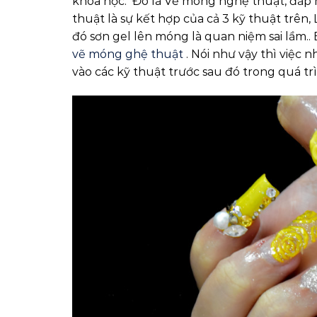
khóa học: Đó là Vẽ móng nghệ thuật, đắp 
thuật là sự kết hợp của cả 3 kỹ thuật trên, 
đó sơn gel lên móng là quan niệm sai lầm.
vẽ móng ghệ thuật
. Nói như vậy thì việc 
vào các kỹ thuật trước sau đó trong quá tr