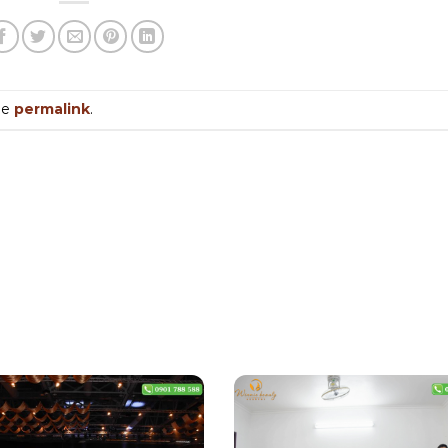
he
permalink
.