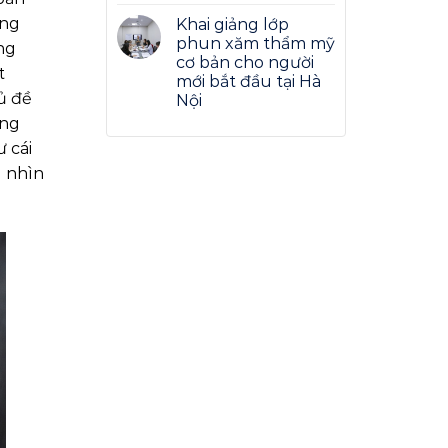
ung
Khai giảng lớp
phun xăm thẩm mỹ
ng
cơ bản cho người
t
mới bắt đầu tại Hà
ủ đề
Nội
âng
 cái
g nhìn