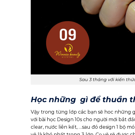
Sau 3 tháng với kiến thứ
Học những gì để thuần t
Vậy trong từng lớp các bạn sẽ hoc những gì
với bài học Design 10s cho người mới bắt đầu
clear, nước liên kết, …sau đó design 1 bộ 
vẽ là khó nhất trong 3 lớp. Cọ vẽ sẽ được c