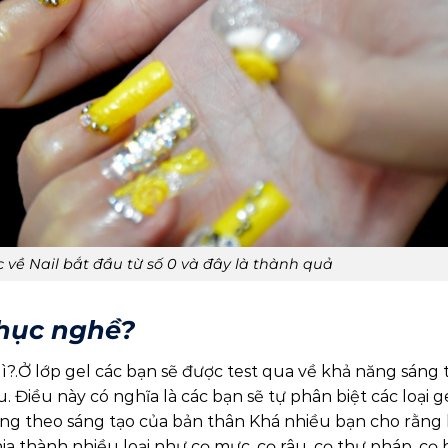
c về Nail bắt đầu từ số 0 và đây là thành quả
hục nghề?
?.Ở lớp gel các bạn sẽ được test qua về khả năng sáng 
. Điều này có nghĩa là các bạn sẽ tự phân biệt các loại ge
móng theo sáng tạo của bản thân Khá nhiều bạn cho rằng 
hia thành nhiều loại như cọ mực, cọ râu, cọ thư pháp, cọ