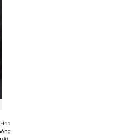
 Hoa
 móng
huật