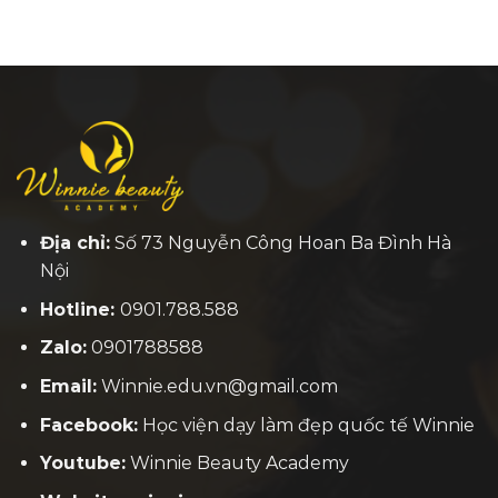
Địa chỉ:
Số 73 Nguyễn Công Hoan Ba Đình Hà
Nội
Hotline:
0901.788.588
Zalo:
0901788588
Email:
Winnie.edu.vn@gmail.com
Facebook:
H
ọc viện dạy làm đẹp quốc tế Winnie
Youtube:
Winnie Beauty Academy