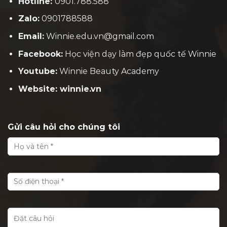
Hotline:
0901.788.588
Zalo:
0901788588
Email:
Winnie.edu.vn@gmail.com
Facebook:
H
ọc viện dạy làm đẹp quốc tế Winnie
Youtube:
Winnie Beauty Academy
Website: winnie.vn
Gửi câu hỏi cho chúng tôi