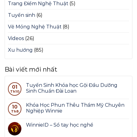
Trang Điểm Nghệ Thuật
(5)
Tuyển sinh
(6)
Vẽ Móng Nghệ Thuật
(8)
Videos
(26)
Xu hướng
(85)
Bài viết mới nhất
Tuyển Sinh Khóa học Gội Đầu Dưỡng
01
Sinh Chuẩn Đài Loan
Th10
Khóa Học Phun Thêu Thẩm Mỹ Chuyên
10
Nghiệp Winnie
Th8
WinnieID – Sổ tay học nghề