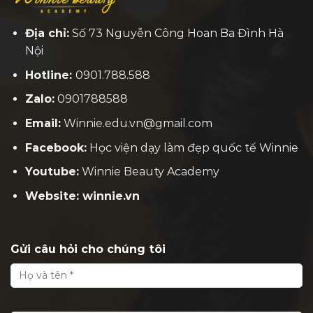
Địa chỉ:
Số 73 Nguyễn Công Hoan Ba Đình Hà
Nội
Hotline:
0901.788.588
Zalo:
0901788588
Email:
Winnie.edu.vn@gmail.com
Facebook:
H
ọc viện dạy làm đẹp quốc tế Winnie
Youtube:
Winnie Beauty Academy
Website: winnie.vn
Gửi câu hỏi cho chúng tôi