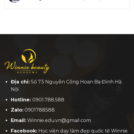
Địa chỉ:
Số 73 Nguyễn Công Hoan Ba Đình Hà
Nội
Hotline:
0901.788.588
Zalo:
0901788588
Email:
Winnie.edu.vn@gmail.com
Facebook:
H
ọc viện dạy làm đẹp quốc tế Winnie