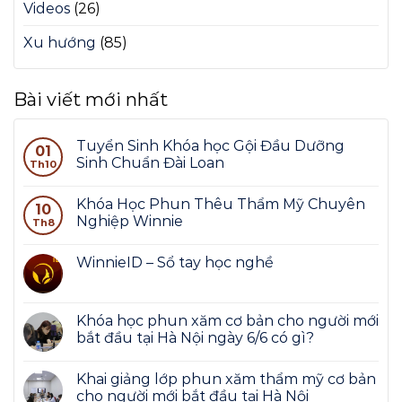
Videos
(26)
Xu hướng
(85)
Bài viết mới nhất
Tuyển Sinh Khóa học Gội Đầu Dưỡng
01
Sinh Chuẩn Đài Loan
Th10
Khóa Học Phun Thêu Thẩm Mỹ Chuyên
10
Nghiệp Winnie
Th8
WinnieID – Sổ tay học nghề
Khóa học phun xăm cơ bản cho người mới
bắt đầu tại Hà Nội ngày 6/6 có gì?
Khai giảng lớp phun xăm thẩm mỹ cơ bản
cho người mới bắt đầu tại Hà Nội