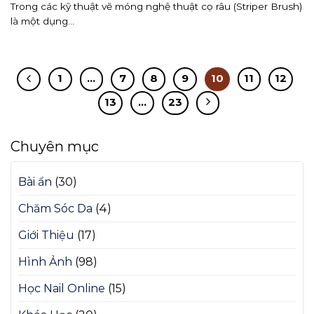
Trong các kỹ thuật vẽ móng nghệ thuật cọ râu (Striper Brush)
là một dụng...
1
…
7
8
9
10
11
12
13
…
23
Chuyên mục
Bài ẩn
(30)
Chăm Sóc Da
(4)
Giới Thiệu
(17)
Hình Ảnh
(98)
Học Nail Online
(15)