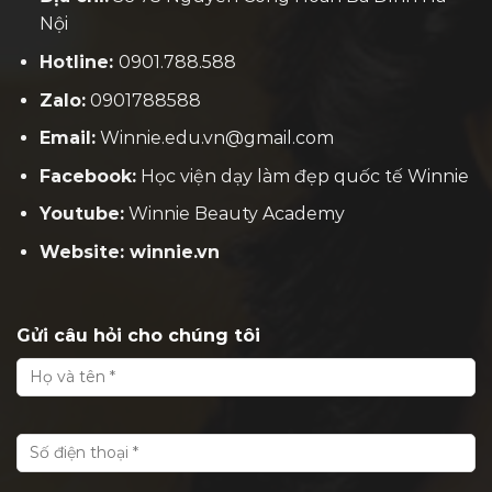
Nội
Hotline:
0901.788.588
Zalo:
0901788588
Email:
Winnie.edu.vn@gmail.com
Facebook:
H
ọc viện dạy làm đẹp quốc tế Winnie
Youtube:
Winnie Beauty Academy
Website: winnie.vn
Gửi câu hỏi cho chúng tôi