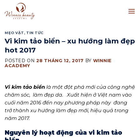
Skip
to
content
MẸO VẶT
,
TIN TỨC
Vi kim tảo biển – xu hướng làm đẹp
hot 2017
POSTED ON
28 THÁNG 12, 2017
BY
WINNIE
ACADEMY
Vi kim tảo biển
là một đột phá mới của công nghệ
chăm sóc, làm đẹp da. Xuất hiện ở Việt nam vào
cuối năm 2016 đến nay phương pháp này đang
trở thành xu hướng làm đẹp mới, hiệu quả trong
năm 2017.
Nguyên lý hoạt động của vi kim tảo
biển.