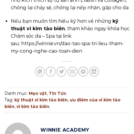
nhờ kích thích sự tự sản sinh Elastin và Collagen,
chống lại chảy sệ, chống lại nếp nhăn, gấp cho da
Nếu bạn muốn tìm hiểu kỹ hơn về những
kỹ
thuật vi kim tảo biển
, tham khảo ngay khóa học
Chăm sóc da – Spa tại link
sau: https://winnie.vn/dao-tao-spa-tri-lieu-tham-
my-cong-nghe-cao-toan-dien
Danh mục:
Mẹo vặt
,
Tin Tức
Tag:
kỹ thuật vi kim tảo biển
,
ưu điểm của vi kim tảo
biển
,
vi kim tảo biển
.
WINNIE ACADEMY