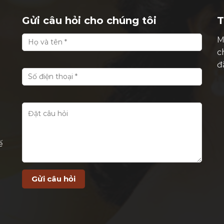
Gửi câu hỏi cho chúng tôi
T
M
c
đ
ế