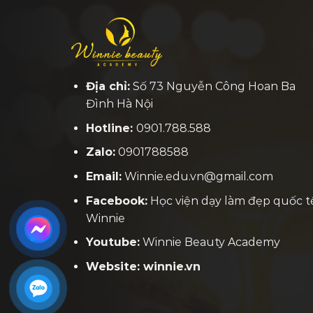
Địa chỉ:
Số 73 Nguyễn Công Hoan Ba
Đình Hà Nội
Hotline:
0901.788.588
Zalo:
0901788588
Email:
Winnie.edu.vn@gmail.com
Facebook:
H
ọc viện dạy làm đẹp quốc t
Winnie
Youtube:
Winnie Beauty Academy
Website: winnie.vn