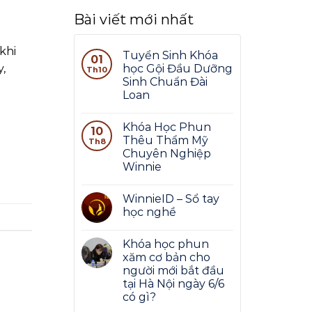
Bài viết mới nhất
khi
Tuyển Sinh Khóa
01
,
học Gội Đầu Dưỡng
Th10
Sinh Chuẩn Đài
Loan
Khóa Học Phun
10
Thêu Thẩm Mỹ
Th8
Chuyên Nghiệp
Winnie
WinnieID – Sổ tay
học nghề
Khóa học phun
xăm cơ bản cho
người mới bắt đầu
tại Hà Nội ngày 6/6
có gì?