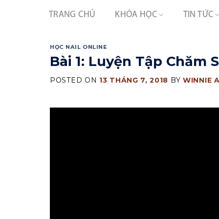
Skip
TRANG CHỦ
KHÓA HỌC
TIN TỨC
to
content
HỌC NAIL ONLINE
Bài 1: Luyện Tập Chăm 
POSTED ON
13 THÁNG 7, 2018
BY
WINNIE 