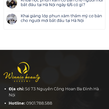
Khóa học phun xăm cơ bản cho người mới
bắt đầu tại Hà Nội ngày 6/6 có gì?
Khai giảng lớp phun xăm thẩm mỹ cơ bản
cho người mới bắt đầu tại Hà Nội
Địa chỉ:
Số 73 Nguyễn Công Hoan Ba Đình Hà
Nội
Hotline:
0901.788.588