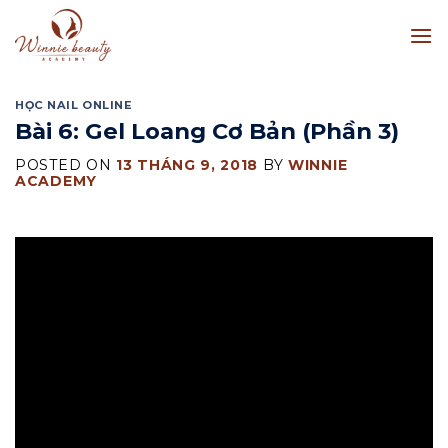
Skip
to
content
HỌC NAIL ONLINE
Bài 6: Gel Loang Cơ Bản (Phần 3)
POSTED ON
13 THÁNG 9, 2018
BY
WINNIE
ACADEMY