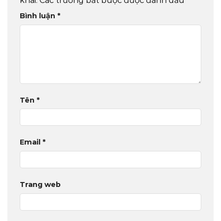
khai.
Các trường bắt buộc được đánh dấu
*
Bình luận
*
Tên
*
Email
*
Trang web