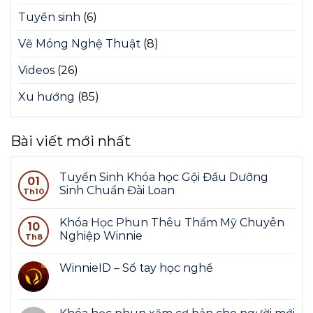
Tuyển sinh
(6)
Vẽ Móng Nghệ Thuật
(8)
Videos
(26)
Xu hướng
(85)
Bài viết mới nhất
Tuyển Sinh Khóa học Gội Đầu Dưỡng
01
Sinh Chuẩn Đài Loan
Th10
Khóa Học Phun Thêu Thẩm Mỹ Chuyên
10
Nghiệp Winnie
Th8
WinnieID – Sổ tay học nghề