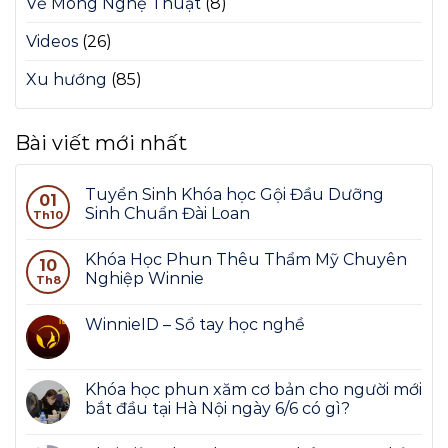
Vẽ Móng Nghệ Thuật
(8)
Videos
(26)
Xu hướng
(85)
Bài viết mới nhất
Tuyển Sinh Khóa học Gội Đầu Dưỡng
01
Sinh Chuẩn Đài Loan
Th10
Khóa Học Phun Thêu Thẩm Mỹ Chuyên
10
Nghiệp Winnie
Th8
WinnieID – Sổ tay học nghề
Khóa học phun xăm cơ bản cho người mới
bắt đầu tại Hà Nội ngày 6/6 có gì?