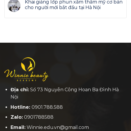
Khai giảng lớp phun xăm thẩm mỹ cơ bản
cho người mới bắt đầu tại Hà Nội
Địa chỉ:
Số 73 Nguyễn Công Hoan Ba Đình Hà
Nội
Hotline:
0901.788.588
Zalo:
0901788588
Email:
Winnie.edu.vn@gmail.com