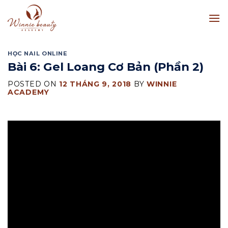
Skip
to
content
HỌC NAIL ONLINE
Bài 6: Gel Loang Cơ Bản (Phần 2)
POSTED ON
12 THÁNG 9, 2018
BY
WINNIE
ACADEMY