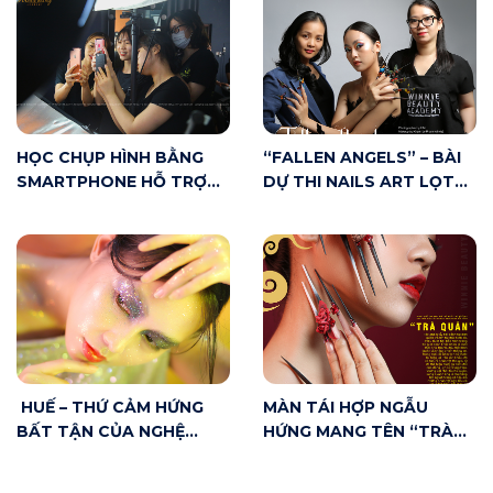
HỌC CHỤP HÌNH BẰNG
“FALLEN ANGELS” – BÀI
SMARTPHONE HỖ TRỢ
DỰ THI NAILS ART LỌT
MAKE UP ARTIST NHƯ
TOP 20 CUỘC THI VNBA
THẾ NÀO?
BEAUTY AWARDS 2020
HUẾ – THỨ CẢM HỨNG
MÀN TÁI HỢP NGẪU
BẤT TẬN CỦA NGHỆ
HỨNG MANG TÊN “TRÀ
THUẬT
QUÁN” – KÌ TÍCH SÂN
KHẤU ĐÔNG PHƯƠNG