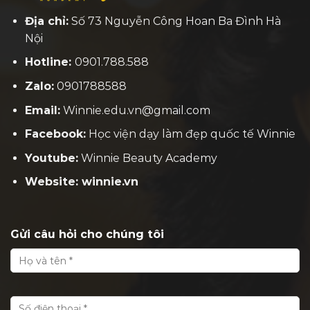
Địa chỉ:
Số 73 Nguyễn Công Hoan Ba Đình Hà
Nội
Hotline:
0901.788.588
Zalo:
0901788588
Email:
Winnie.edu.vn@gmail.com
Facebook:
H
ọc viện dạy làm đẹp quốc tế Winnie
Youtube:
Winnie Beauty Academy
Website: winnie.vn
Gửi câu hỏi cho chúng tôi