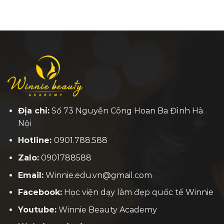
Địa chỉ:
Số 73 Nguyễn Công Hoan Ba Đình Hà
Nội
Hotline:
0901.788.588
Zalo:
0901788588
Email:
Winnie.edu.vn@gmail.com
Facebook:
H
ọc viện dạy làm đẹp quốc tế Winnie
Youtube:
Winnie Beauty Academy