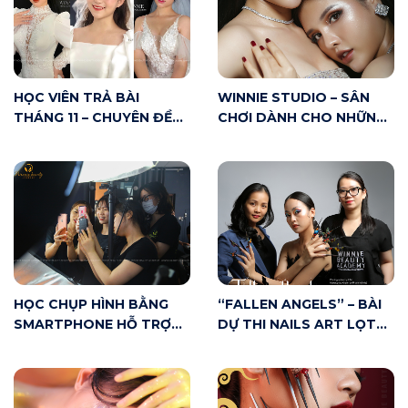
HỌC VIÊN TRẢ BÀI
WINNIE STUDIO – SÂN
THÁNG 11 – CHUYÊN ĐỀ
CHƠI DÀNH CHO NHỮNG
MAKE UP CÔ DÂU
AI YÊU MAKE UP
HỌC CHỤP HÌNH BẰNG
“FALLEN ANGELS” – BÀI
SMARTPHONE HỖ TRỢ
DỰ THI NAILS ART LỌT
MAKE UP ARTIST NHƯ
TOP 20 CUỘC THI VNBA
THẾ NÀO?
BEAUTY AWARDS 2020