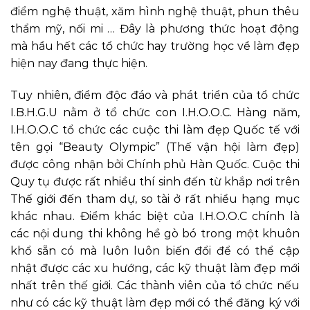
điểm nghệ thuật, xăm hình nghệ thuật, phun thêu
thẩm mỹ, nối mi … Đây là phương thức hoạt động
mà hầu hết các tổ chức hay trường học về làm đẹp
hiện nay đang thực hiện.
Tuy nhiên, điểm độc đáo và phát triển của tổ chức
I.B.H.G.U nằm ở tổ chức con I.H.O.O.C. Hàng năm,
I.H.O.O.C tổ chức các cuộc thi làm đẹp Quốc tế với
tên gọi “Beauty Olympic” (Thế vận hội làm đẹp)
được công nhận bởi Chính phủ Hàn Quốc. Cuộc thi
Quy tụ được rất nhiều thí sinh đến từ khắp nơi trên
Thế giới đến tham dự, so tài ở rất nhiều hạng mục
khác nhau. Điểm khác biệt của I.H.O.O.C chính là
các nội dung thi không hề gò bó trong một khuôn
khổ sẵn có mà luôn luôn biến đổi để có thể cập
nhật được các xu hướng, các kỹ thuật làm đẹp mới
nhất trên thế giới. Các thành viên của tổ chức nếu
như có các kỹ thuật làm đẹp mới có thể đăng ký với