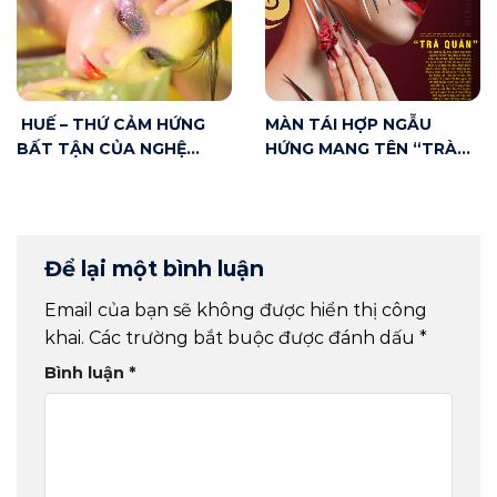
HUẾ – THỨ CẢM HỨNG
MÀN TÁI HỢP NGẪU
BẤT TẬN CỦA NGHỆ
HỨNG MANG TÊN “TRÀ
THUẬT
QUÁN” – KÌ TÍCH SÂN
KHẤU ĐÔNG PHƯƠNG
Để lại một bình luận
Email của bạn sẽ không được hiển thị công
khai.
Các trường bắt buộc được đánh dấu
*
Bình luận
*