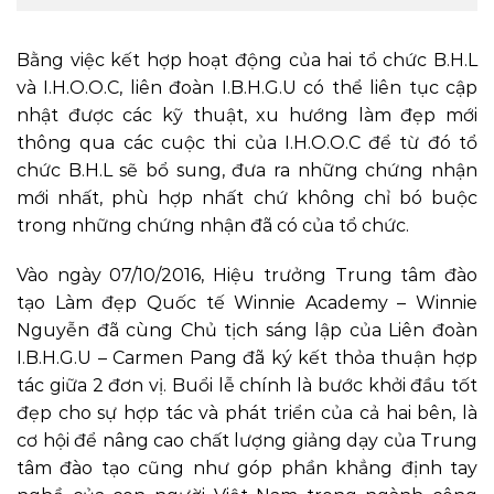
Bằng việc kết hợp hoạt động của hai tổ chức B.H.L
và I.H.O.O.C, liên đoàn I.B.H.G.U có thể liên tục cập
nhật được các kỹ thuật, xu hướng làm đẹp mới
thông qua các cuộc thi của I.H.O.O.C để từ đó tổ
chức B.H.L sẽ bổ sung, đưa ra những chứng nhận
mới nhất, phù hợp nhất chứ không chỉ bó buộc
trong những chứng nhận đã có của tổ chức.
Vào ngày 07/10/2016, Hiệu trưởng Trung tâm đào
tạo Làm đẹp Quốc tế Winnie Academy – Winnie
Nguyễn đã cùng Chủ tịch sáng lập của Liên đoàn
I.B.H.G.U – Carmen Pang đã ký kết thỏa thuận hợp
tác giữa 2 đơn vị. Buổi lễ chính là bước khởi đầu tốt
đẹp cho sự hợp tác và phát triển của cả hai bên, là
cơ hội để nâng cao chất lượng giảng dạy của Trung
tâm đào tạo cũng như góp phần khẳng định tay