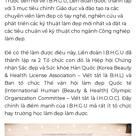
Trước tiên nói về I.B.H.G.U, Liên đoàn được thành lập
với 3 mục tiêu chính: Giáo dục và đào tạo ra các
chuyên viên làm đẹp có tay nghề, nghiên cứu và
phát triển các kỹ thuật làm đẹp mới nhất và đặt ra
các tiêu chuẩn về kỹ thuật cho ngành Công nghiệp
làm đẹp.
Để có thể làm được điều này, Liên đoàn I.B.H.G.U đã
thành lập ra 2 Tổ chức con đó là Hiệp hội Chứng
nhận Sắc đẹp và Sức khỏe Hàn Quốc (Korea Beauty
& Health License Association – Viết tắt là B.H.L) và
Ban tổ chức Thế vận hội làm đẹp Quốc tế
(International Human (Beauty & Health) Olympic
Organization Committee – Viết tắt là I.H.O.O.C). Đây
chính là điểm mạnh của I.B.H.G.U mà rất ít tổ chức
hay trường học làm đẹp làm được.