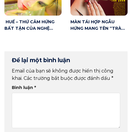
HUẾ – THỨ CẢM HỨNG
MÀN TÁI HỢP NGẪU
BẤT TẬN CỦA NGHỆ
HỨNG MANG TÊN “TRÀ
THUẬT
QUÁN” – KÌ TÍCH SÂN
KHẤU ĐÔNG PHƯƠNG
Để lại một bình luận
Email của bạn sẽ không được hiển thị công
khai.
Các trường bắt buộc được đánh dấu
*
Bình luận
*