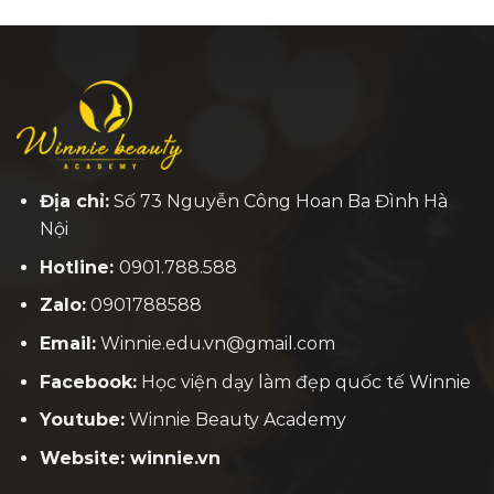
Địa chỉ:
Số 73 Nguyễn Công Hoan Ba Đình Hà
Nội
Hotline:
0901.788.588
Zalo:
0901788588
Email:
Winnie.edu.vn@gmail.com
Facebook:
H
ọc viện dạy làm đẹp quốc tế Winnie
Youtube:
Winnie Beauty Academy
Website: winnie.vn