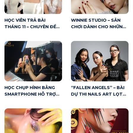
HỌC VIÊN TRẢ BÀI
WINNIE STUDIO – SÂN
THÁNG 11 – CHUYÊN ĐỀ
CHƠI DÀNH CHO NHỮNG
MAKE UP CÔ DÂU
AI YÊU MAKE UP
HỌC CHỤP HÌNH BẰNG
“FALLEN ANGELS” – BÀI
SMARTPHONE HỖ TRỢ
DỰ THI NAILS ART LỌT
MAKE UP ARTIST NHƯ
TOP 20 CUỘC THI VNBA
THẾ NÀO?
BEAUTY AWARDS 2020