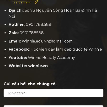
Địa chỉ:
Số 73 Nguyễn Công Hoan Ba Đình Hà
Nội
Hotline:
0901.788.588
Zalo:
0901788588
Email:
Winnie.edu.vn@gmail.com
Facebook:
H
ọc viện dạy làm đẹp quốc tế Winnie
Youtube:
Winnie Beauty Academy
Website: winnie.vn
Gửi câu hỏi cho chúng tôi