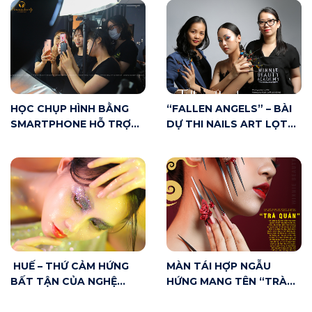
HỌC CHỤP HÌNH BẰNG
“FALLEN ANGELS” – BÀI
SMARTPHONE HỖ TRỢ
DỰ THI NAILS ART LỌT
MAKE UP ARTIST NHƯ
TOP 20 CUỘC THI VNBA
THẾ NÀO?
BEAUTY AWARDS 2020
HUẾ – THỨ CẢM HỨNG
MÀN TÁI HỢP NGẪU
BẤT TẬN CỦA NGHỆ
HỨNG MANG TÊN “TRÀ
THUẬT
QUÁN” – KÌ TÍCH SÂN