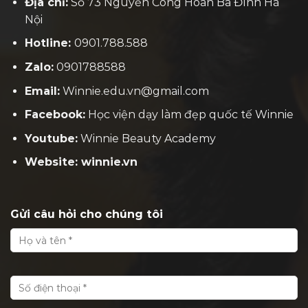
Địa chỉ:
Số 73 Nguyễn Công Hoan Ba Đình Hà
Nội
Hotline:
0901.788.588
Zalo:
0901788588
Email:
Winnie.edu.vn@gmail.com
Facebook:
H
ọc viện dạy làm đẹp quốc tế Winnie
Youtube:
Winnie Beauty Academy
Website: winnie.vn
Gửi câu hỏi cho chúng tôi