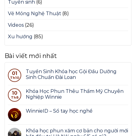
Tuyển sinh
(6)
Vẽ Móng Nghệ Thuật
(8)
Videos
(26)
Xu hướng
(85)
Bài viết mới nhất
Tuyển Sinh Khóa học Gội Đầu Dưỡng
01
Sinh Chuẩn Đài Loan
Th10
Khóa Học Phun Thêu Thẩm Mỹ Chuyên
10
Nghiệp Winnie
Th8
WinnieID – Sổ tay học nghề
Khóa học phun xăm cơ bản cho người mới