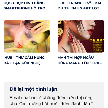
HỌC CHỤP HÌNH BẰNG
“FALLEN ANGELS” – BÀI
SMARTPHONE HỖ TRỢ
DỰ THI NAILS ART LỌT
MAKE UP ARTIST NHƯ
TOP 20 CUỘC THI VNBA
THẾ NÀO?
BEAUTY AWARDS 2020
HUẾ – THỨ CẢM HỨNG
MÀN TÁI HỢP NGẪU
BẤT TẬN CỦA NGHỆ
HỨNG MANG TÊN “TRÀ
THUẬT
QUÁN” – KÌ TÍCH SÂN
KHẤU ĐÔNG PHƯƠNG
Để lại một bình luận
Email của bạn sẽ không được hiển thị công
khai.
Các trường bắt buộc được đánh dấu
*