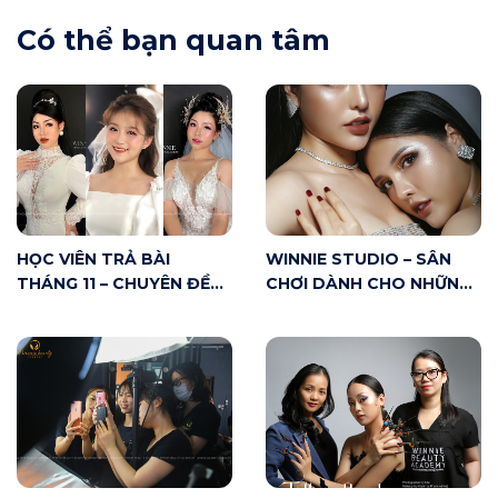
Có thể bạn quan tâm
HỌC VIÊN TRẢ BÀI
WINNIE STUDIO – SÂN
THÁNG 11 – CHUYÊN ĐỀ
CHƠI DÀNH CHO NHỮNG
MAKE UP CÔ DÂU
AI YÊU MAKE UP