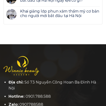
bắt đầu tại Hà Nội ngày 6/6 có gì?
Khai giảng lớp phun xăm thẩm mỹ cơ bản
cho người mới bắt đầu tại Hà Nội
Địa chỉ:
Số 73 Nguyễn Công Hoan Ba Đình Hà
Nội
Hotline:
0901.788.588
Zalo:
0901788588