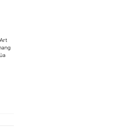
Art
 mang
của