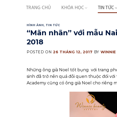
Skip
TRANG CHỦ
KHÓA HỌC
TIN TỨC
to
content
HÌNH ẢNH
,
TIN TỨC
“Mãn nhãn” với mẫu Nai
2018
POSTED ON
26 THÁNG 12, 2017
BY
WINNIE
Những ông già Noel tốt bụng với trang phụ
sinh đã trở nên quá đỗi quen thuộc đối với
Academy cũng có ông già Noel cho riêng mì