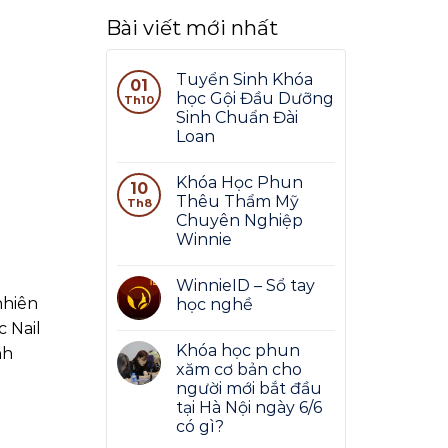
Bài viết mới nhất
Tuyển Sinh Khóa
01
học Gội Đầu Dưỡng
Th10
Sinh Chuẩn Đài
Loan
Khóa Học Phun
10
Thêu Thẩm Mỹ
Th8
Chuyên Nghiệp
Winnie
WinnieID – Sổ tay
nhiên
học nghề
 Nail
Khóa học phun
nh
xăm cơ bản cho
người mới bắt đầu
tại Hà Nội ngày 6/6
có gì?