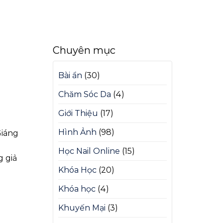
Chuyên mục
Bài ẩn
(30)
Chăm Sóc Da
(4)
Giới Thiệu
(17)
Hình Ảnh
(98)
Giáng
Học Nail Online
(15)
g giả
Khóa Học
(20)
Khóa học
(4)
Khuyến Mại
(3)