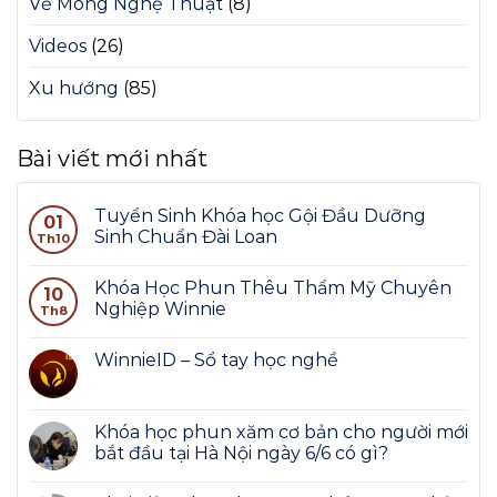
Vẽ Móng Nghệ Thuật
(8)
Videos
(26)
Xu hướng
(85)
Bài viết mới nhất
Tuyển Sinh Khóa học Gội Đầu Dưỡng
01
Sinh Chuẩn Đài Loan
Th10
Khóa Học Phun Thêu Thẩm Mỹ Chuyên
10
Nghiệp Winnie
Th8
WinnieID – Sổ tay học nghề
Khóa học phun xăm cơ bản cho người mới
bắt đầu tại Hà Nội ngày 6/6 có gì?