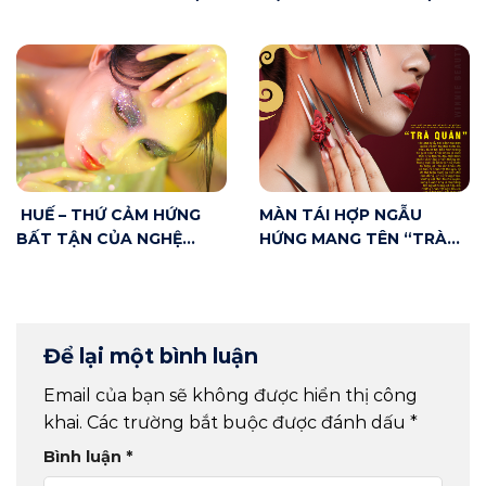
MAKE UP ARTIST NHƯ
TOP 20 CUỘC THI VNBA
THẾ NÀO?
BEAUTY AWARDS 2020
HUẾ – THỨ CẢM HỨNG
MÀN TÁI HỢP NGẪU
BẤT TẬN CỦA NGHỆ
HỨNG MANG TÊN “TRÀ
THUẬT
QUÁN” – KÌ TÍCH SÂN
KHẤU ĐÔNG PHƯƠNG
Để lại một bình luận
Email của bạn sẽ không được hiển thị công
khai.
Các trường bắt buộc được đánh dấu
*
Bình luận
*