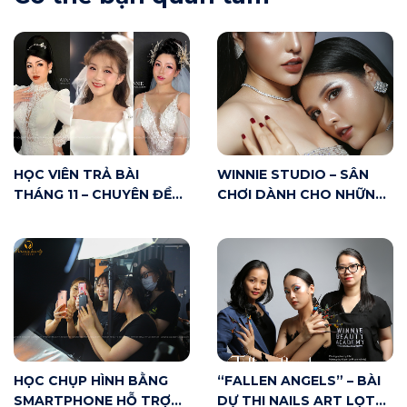
HỌC VIÊN TRẢ BÀI
WINNIE STUDIO – SÂN
THÁNG 11 – CHUYÊN ĐỀ
CHƠI DÀNH CHO NHỮNG
MAKE UP CÔ DÂU
AI YÊU MAKE UP
HỌC CHỤP HÌNH BẰNG
“FALLEN ANGELS” – BÀI
SMARTPHONE HỖ TRỢ
DỰ THI NAILS ART LỌT