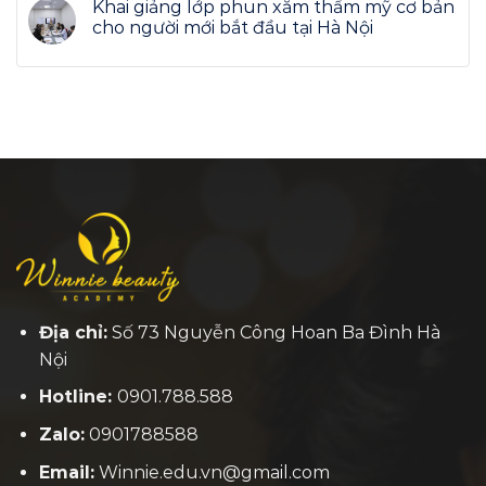
Khai giảng lớp phun xăm thẩm mỹ cơ bản
cho người mới bắt đầu tại Hà Nội
Địa chỉ:
Số 73 Nguyễn Công Hoan Ba Đình Hà
Nội
Hotline:
0901.788.588
Zalo:
0901788588
Email:
Winnie.edu.vn@gmail.com