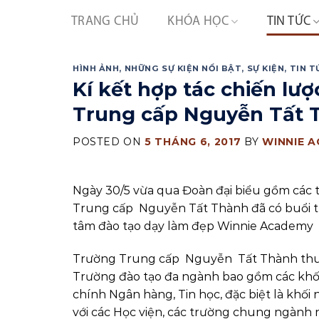
Skip
TRANG CHỦ
KHÓA HỌC
TIN TỨC
to
content
HÌNH ẢNH
,
NHỮNG SỰ KIỆN NỔI BẬT
,
SỰ KIỆN
,
TIN T
Kí kết hợp tác chiến lư
Trung cấp Nguyễn Tất 
POSTED ON
5 THÁNG 6, 2017
BY
WINNIE 
Ngày 30/5 vừa qua Đoàn đại biểu gồm các th
Trung cấp Nguyễn Tất Thành đã có buổi th
tâm đào tạo dạy làm đẹp Winnie Academy
Trường Trung cấp Nguyễn Tất Thành thuộc
Trường đào tạo đa ngành bao gồm các khối 
chính Ngân hàng, Tin học, đặc biệt là khố
với các Học viện, các trường chung ngành 