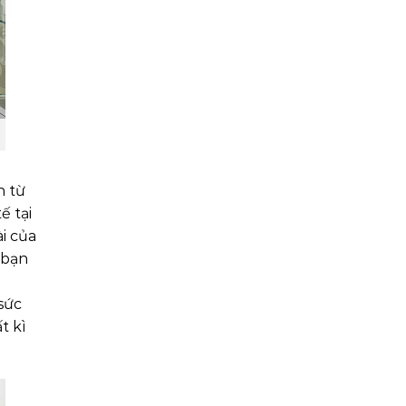
n từ
ế tại
i của
 bạn
 sức
t kì