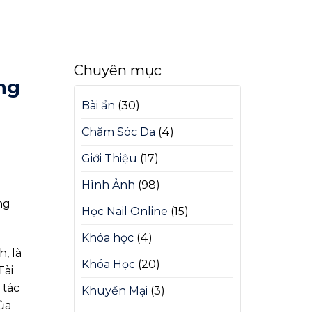
Chuyên mục
ng
Bài ẩn
(30)
Chăm Sóc Da
(4)
Giới Thiệu
(17)
Hình Ảnh
(98)
ng
Học Nail Online
(15)
Khóa học
(4)
, là
Khóa Học
(20)
Tài
 tác
Khuyến Mại
(3)
ủa