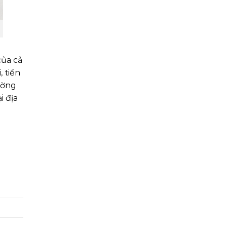
của cả
, tiền
ường
i địa