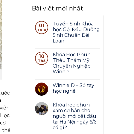
Bài viết mới nhất
Tuyển Sinh Khóa
01
học Gội Đầu Dưỡng
Th10
Sinh Chuẩn Đài
Loan
Khóa Học Phun
10
Thêu Thẩm Mỹ
Th8
Chuyên Nghiệp
Winnie
WinnieID – Sổ tay
học nghề
Quốc
ũ
Khóa học phun
viên
xăm cơ bản cho
 Học
người mới bắt đầu
tại Hà Nội ngày 6/6
 cơ
có gì?
u thế