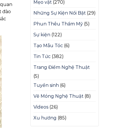
Mẹo vặt
(270)
p quan
t đào
Những Sự Kiện Nổi Bật
(29)
sắc
Phun Thêu Thẩm Mỹ
(5)
Sự kiện
(122)
Tạo Mẫu Tóc
(6)
Tin Tức
(382)
Trang Điểm Nghệ Thuật
(5)
Tuyển sinh
(6)
Vẽ Móng Nghệ Thuật
(8)
Videos
(26)
Xu hướng
(85)