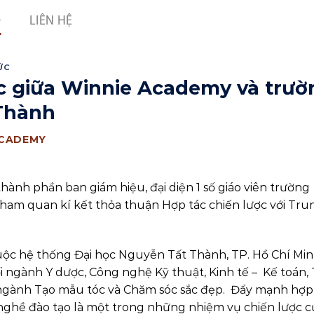
LIÊN HỆ
ỨC
ợc giữa Winnie Academy và trườ
Thành
ACADEMY
ành phần ban giám hiệu, đại diện 1 số giáo viên trường
am quan kí kết thỏa thuận Hợp tác chiến lược với Tru
 hệ thống Đại học Nguyễn Tất Thành, TP. Hồ Chí Minh
ngành Y dược, Công nghệ Kỹ thuật, Kinh tế – Kế toán, 
i ngành Tạo mẫu tóc và Chăm sóc sắc đẹp. Đẩy mạnh hợp
nghề đào tạo là một trong những nhiệm vụ chiến lược c