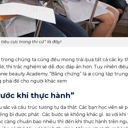
 tiêu cực trong thi cử” là đây!
i trong chúng ta cũng đều mong trải qua tất cả các kỳ th
ẽ, thi trắc nghiệm sẽ dễ..đọc đáp án hơn. Tuy nhiên điề
innie beauty Academy. “Bằng chứng” là ai cũng tập trung
g phải để cho người khác xem
trước khi thực hành”
àu sắc và cấu trúc tương tự da thật. Các bạn học viên sẽ 
ng bì được phát . Các bước sẽ không khác gì so với khi
 sắc càng chuẩn bao nhiêu thì đến khi thực hành trên ng