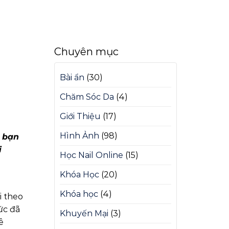
Chuyên mục
Bài ẩn
(30)
Chăm Sóc Da
(4)
Giới Thiệu
(17)
Hình Ảnh
(98)
c bạn
i
Học Nail Online
(15)
Khóa Học
(20)
Khóa học
(4)
i theo
ức đã
Khuyến Mại
(3)
ê