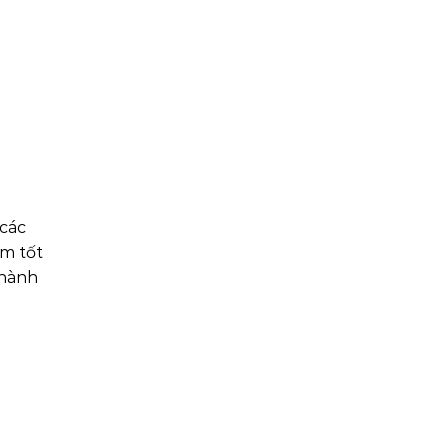
 các
àm tốt
 hành