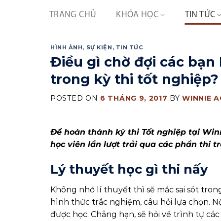
Skip
TRANG CHỦ
KHÓA HỌC
TIN TỨC
to
content
HÌNH ẢNH
,
SỰ KIỆN
,
TIN TỨC
Điều gì chờ đợi các bạ
trong kỳ thi tốt nghiệp?
POSTED ON
6 THÁNG 9, 2017
BY
WINNIE 
Để hoàn thành kỳ thi Tốt nghiệp tại Win
học viên lần lượt trải qua các phần thi t
Lý thuyết học gì thi nấy
Không nhớ lí thuyết thì sẽ mắc sai sót tron
hình thức trắc nghiệm, câu hỏi lựa chọn. 
được học. Chẳng hạn, sẽ hỏi về trình tự các