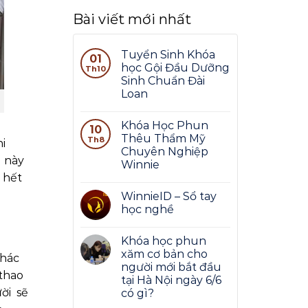
Bài viết mới nhất
Tuyển Sinh Khóa
01
học Gội Đầu Dưỡng
Th10
Sinh Chuẩn Đài
Loan
Khóa Học Phun
10
Thêu Thẩm Mỹ
Th8
i
Chuyên Nghiệp
u này
Winnie
 hết
WinnieID – Sổ tay
học nghề
Khóa học phun
xăm cơ bản cho
phác
người mới bắt đầu
 thao
tại Hà Nội ngày 6/6
ười sẽ
có gì?