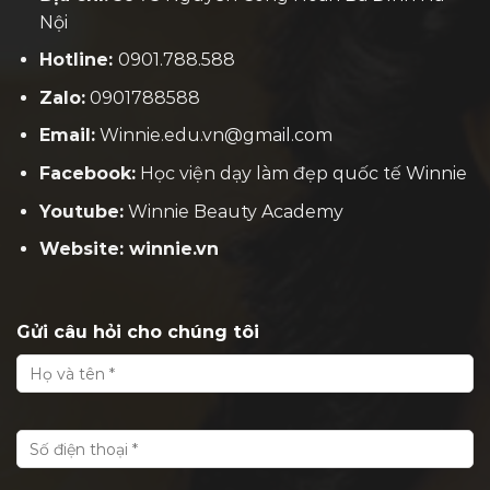
Nội
Hotline:
0901.788.588
Zalo:
0901788588
Email:
Winnie.edu.vn@gmail.com
Facebook:
H
ọc viện dạy làm đẹp quốc tế Winnie
Youtube:
Winnie Beauty Academy
Website: winnie.vn
Gửi câu hỏi cho chúng tôi