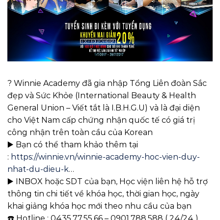
? Winnie Academy đã gia nhập Tổng Liên đoàn Sắc
đẹp và Sức Khỏe (International Beauty & Health
General Union – Viết tắt là I.B.H.G.U) và là đại diện
cho Việt Nam cấp chứng nhận quốc tế có giá trị
công nhận trên toàn cầu của Korean
▶️ Bạn có thể tham khảo thêm tại
:
https://winnie.vn/winnie-academy-hoc-vien-duy-
nhat-du-dieu-k
…
▶️ INBOX hoặc SDT của bạn, Học viện liên hệ hỗ trợ
thông tin chi tiết về khóa học, thời gian học, ngày
khai giảng khóa học mới theo nhu cầu của bạn
☎️ Hotline : 0435.77.55.66 – 0901.788.588 ( 24/24 )