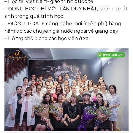
– Học tại Việt Nam- giáo trình quốc tế
– ĐÓNG HỌC PHÍ MỘT LẦN DUY NHẤT, không phát
sinh trong quá trình học
– ĐƯỢC UPDATE công nghệ mới (miễn phí) hàng
năm do các chuyên gia nước ngoài về giảng dạy
– Hỗ trợ chỗ ở cho các học viên ở xa