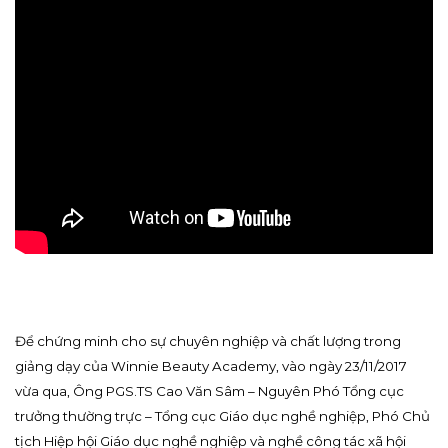
Để chứng minh cho sự chuyên nghiệp và chất lượng trong
giảng dạy của Winnie Beauty Academy, vào ngày 23/11/2017
vừa qua, Ông PGS.TS Cao Văn Sâm – Nguyên Phó Tổng cục
trưởng thường trực – Tổng cục Giáo dục nghề nghiệp, Phó Chủ
tịch Hiệp hội Giáo dục nghề nghiệp và nghề công tác xã hội