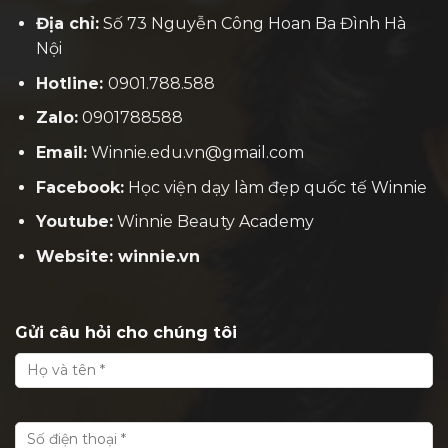
Địa chỉ:
Số 73 Nguyễn Công Hoan Ba Đình Hà
Nội
Hotline:
0901.788.588
Zalo:
0901788588
Email:
Winnie.edu.vn@gmail.com
Facebook:
H
ọc viện dạy làm đẹp quốc tế Winnie
Youtube:
Winnie Beauty Academy
Website: winnie.vn
Gửi câu hỏi cho chúng tôi