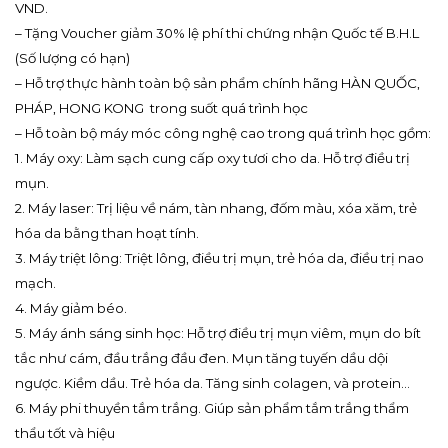
VND.
– Tặng Voucher giảm 30% lệ phí thi chứng nhận Quốc tế B.H.L
(Số lượng có hạn)
– Hỗ trợ thực hành toàn bộ sản phẩm chính hãng HÀN QUỐC,
PHÁP, HONG KONG trong suốt quá trình học
– Hỗ toàn bộ máy móc công nghệ cao trong quá trình học gồm:
1. Máy oxy: Làm sạch cung cấp oxy tươi cho da. Hỗ trợ điều trị
mụn.
2. Máy laser: Trị liệu về nám, tàn nhang, đốm màu, xóa xăm, trẻ
hóa da bằng than hoạt tính.
3. Máy triệt lông: Triệt lông, điều trị mụn, trẻ hóa da, điều trị nao
mạch.
4. Máy giảm béo.
5. Máy ánh sáng sinh học: Hỗ trợ điều trị mụn viêm, mụn do bít
tắc như cám, đầu trắng đầu đen. Mụn tăng tuyến dầu dội
ngược. Kiềm dầu. Trẻ hóa da. Tăng sinh colagen, và protein…
6. Máy phi thuyền tắm trắng. Giúp sản phẩm tắm trắng thẩm
thẩu tốt và hiệu