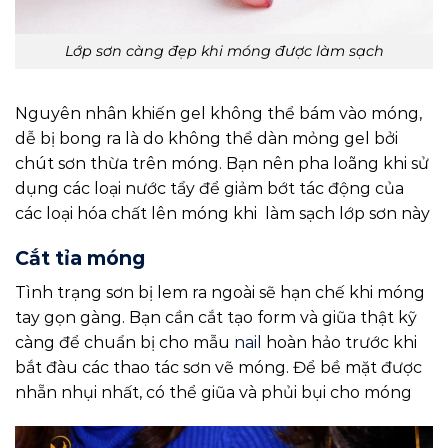
Lớp sơn càng đẹp khi móng được làm sạch
Nguyên nhân khiến gel không thể bám vào móng,
dễ bị bong ra là do không thể dàn mỏng gel bởi
chút sơn thừa trên móng. Bạn nên pha loãng khi sử
dụng các loại nước tẩy để giảm bớt tác động của
các loại hóa chất lên móng khi làm sạch lớp sơn này
Cắt tỉa móng
Tình trạng sơn bị lem ra ngoài sẽ hạn chế khi móng
tay gọn gàng. Bạn cần cắt tạo form và giũa thật kỹ
càng để chuẩn bị cho mẫu
nail
hoàn hảo trước khi
bắt đàu các thao tác sơn vẽ móng. Để bề mặt được
nhẵn nhụi nhất, có thể giũa và phủi bụi cho móng