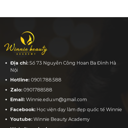
Địa chỉ:
Số 73 Nguyễn Công Hoan Ba Đình Hà
Nội
Hotline:
0901.788.588
Zalo:
0901788588
Email:
Winnie.edu.vn@gmail.com
Facebook:
H
ọc viện dạy làm đẹp quốc tế Winnie
Youtube:
Winnie Beauty Academy