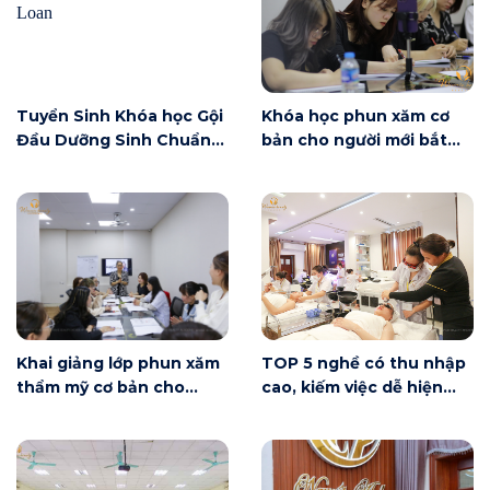
Tuyển Sinh Khóa học Gội
Khóa học phun xăm cơ
Đầu Dưỡng Sinh Chuẩn
bản cho người mới bắt
Đài Loan
đầu tại Hà Nội ngày 6/6
có gì?
Khai giảng lớp phun xăm
TOP 5 nghề có thu nhập
thẩm mỹ cơ bản cho
cao, kiếm việc dễ hiện
người mới bắt đầu tại Hà
nay
Nội