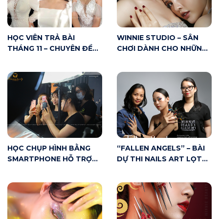
HỌC VIÊN TRẢ BÀI
WINNIE STUDIO – SÂN
THÁNG 11 – CHUYÊN ĐỀ
CHƠI DÀNH CHO NHỮNG
MAKE UP CÔ DÂU
AI YÊU MAKE UP
HỌC CHỤP HÌNH BẰNG
“FALLEN ANGELS” – BÀI
SMARTPHONE HỖ TRỢ
DỰ THI NAILS ART LỌT
MAKE UP ARTIST NHƯ
TOP 20 CUỘC THI VNBA
THẾ NÀO?
BEAUTY AWARDS 2020