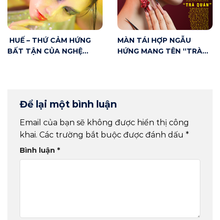
HUẾ – THỨ CẢM HỨNG
MÀN TÁI HỢP NGẪU
BẤT TẬN CỦA NGHỆ
HỨNG MANG TÊN “TRÀ
THUẬT
QUÁN” – KÌ TÍCH SÂN
KHẤU ĐÔNG PHƯƠNG
Để lại một bình luận
Email của bạn sẽ không được hiển thị công
khai.
Các trường bắt buộc được đánh dấu
*
Bình luận
*