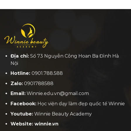
Địa chỉ:
Số 73 Nguyễn Công Hoan Ba Đình Hà
Nội
Hotline:
0901.788.588
Zalo:
0901788588
Email:
Winnie.edu.vn@gmail.com
Facebook:
H
ọc viện dạy làm đẹp quốc tế Winnie
Youtube:
Winnie Beauty Academy
Website: winnie.vn