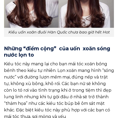
Kiểu uốn xoăn đuôi Hàn Quốc chưa bao giờ hết Hot
Những “điểm cộng” của uốn xoăn sóng
nước lọn to
Kiểu tóc này mang lại cho bạn mái tóc xoăn bồng
bềnh theo kiểu tự nhiên. Lọn xoăn mang hình “sóng
nước” với đường lượn mềm mại, đúng nếp và trật
tự, không xù bông, khô rối. Các bạn nữ sẽ không
còn lo tó rơi vào tình trạng khi ở trong tiệm thì đẹp
lung linh nhưng khi tự gội đầu ở nhà sẽ trở thành
“thảm họa” như các kiểu tóc búp bê ôm sát mặt
khác. Đặc biệt kiểu tóc này phù hợp với các bạn có
mái tóc thưa, sợi mỏng và yếu