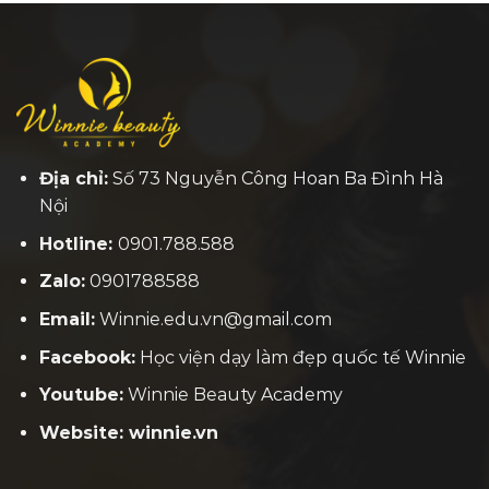
Địa chỉ:
Số 73 Nguyễn Công Hoan Ba Đình Hà
Nội
Hotline:
0901.788.588
Zalo:
0901788588
Email:
Winnie.edu.vn@gmail.com
Facebook:
H
ọc viện dạy làm đẹp quốc tế Winnie
Youtube:
Winnie Beauty Academy
Website: winnie.vn