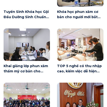
Tuyển Sinh Khóa học Gội
Khóa học phun xăm cơ
Đầu Dưỡng Sinh Chuẩn
bản cho người mới bắt
Đài Loan
đầu tại Hà Nội ngày 6/6
có gì?
Khai giảng lớp phun xăm
TOP 5 nghề có thu nhập
thẩm mỹ cơ bản cho
cao, kiếm việc dễ hiện
người mới bắt đầu tại Hà
nay
Nội