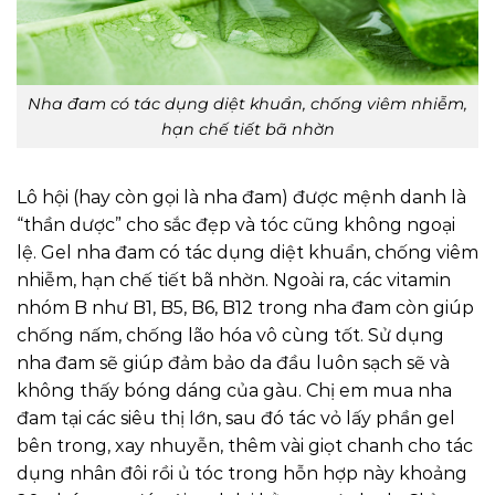
Nha đam có tác dụng diệt khuẩn, chống viêm nhiễm,
hạn chế tiết bã nhờn
Lô hội (hay còn gọi là nha đam) được mệnh danh là
“thần dược” cho sắc đẹp và tóc cũng không ngoại
lệ. Gel nha đam có tác dụng diệt khuẩn, chống viêm
nhiễm, hạn chế tiết bã nhờn. Ngoài ra, các vitamin
nhóm B như B1, B5, B6, B12 trong nha đam còn giúp
chống nấm, chống lão hóa vô cùng tốt. Sử dụng
nha đam sẽ giúp đảm bảo da đầu luôn sạch sẽ và
không thấy bóng dáng của gàu. Chị em mua nha
đam tại các siêu thị lớn, sau đó tác vỏ lấy phần gel
bên trong, xay nhuyễn, thêm vài giọt chanh cho tác
dụng nhân đôi rồi ủ tóc trong hỗn hợp này khoảng