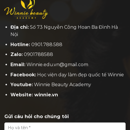
Địa chỉ:
Số 73 Nguyễn Công Hoan Ba Đình Hà
Nội
Hotline:
0901.788.588
Zalo:
0901788588
Email:
Winnie.edu.vn@gmail.com
Facebook:
H
ọc viện dạy làm đẹp quốc tế Winnie
Youtube:
Winnie Beauty Academy
Website: winnie.vn
Gửi câu hỏi cho chúng tôi