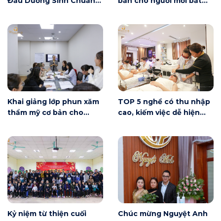
Đầu Dưỡng Sinh Chuẩn
bản cho người mới bắt
Đài Loan
đầu tại Hà Nội ngày 6/6
có gì?
Khai giảng lớp phun xăm
TOP 5 nghề có thu nhập
thẩm mỹ cơ bản cho
cao, kiếm việc dễ hiện
người mới bắt đầu tại Hà
nay
Nội
Kỷ niệm từ thiện cuối
Chúc mừng Nguyệt Anh