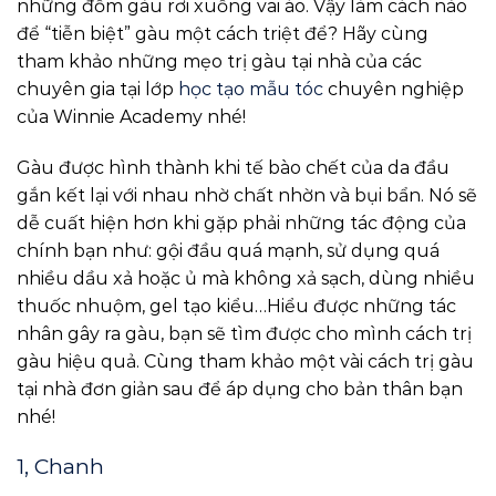
những đốm gàu rơi xuống vai áo. Vậy làm cách nào
để “tiễn biệt” gàu một cách triệt để? Hãy cùng
tham khảo những mẹo trị gàu tại nhà của các
chuyên gia tại lớp
học tạo mẫu tóc
chuyên nghiệp
của Winnie Academy nhé!
Gàu được hình thành khi tế bào chết của da đầu
gắn kết lại với nhau nhờ chất nhờn và bụi bẩn. Nó sẽ
dễ cuất hiện hơn khi gặp phải những tác động của
chính bạn như: gội đầu quá mạnh, sử dụng quá
nhiều dầu xả hoặc ủ mà không xả sạch, dùng nhiều
thuốc nhuộm, gel tạo kiểu…Hiểu được những tác
nhân gây ra gàu, bạn sẽ tìm được cho mình cách trị
gàu hiệu quả. Cùng tham khảo một vài cách trị gàu
tại nhà đơn giản sau để áp dụng cho bản thân bạn
nhé!
1, Chanh