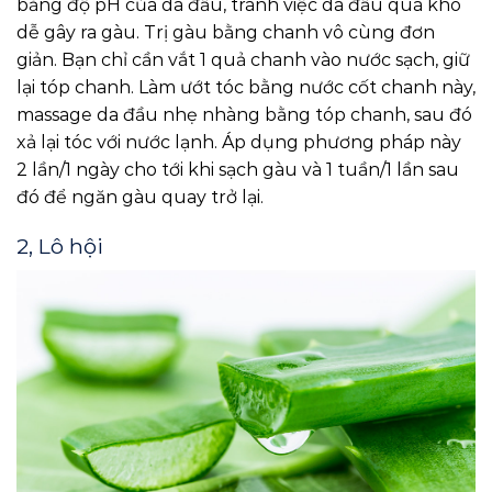
bằng độ pH của da đầu, tránh việc da đầu quá khô
dễ gây ra gàu. Trị gàu bằng chanh vô cùng đơn
giản. Bạn chỉ cần vắt 1 quả chanh vào nước sạch, giữ
lại tóp chanh. Làm ướt tóc bằng nước cốt chanh này,
massage da đầu nhẹ nhàng bằng tóp chanh, sau đó
xả lại tóc với nước lạnh. Áp dụng phương pháp này
2 lần/1 ngày cho tới khi sạch gàu và 1 tuần/1 lần sau
đó để ngăn gàu quay trở lại.
2, Lô hội