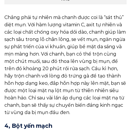
Chẳng phải tự nhiên mà chanh được coi là “sát thủ”
diệt mụn. Với hàm lượng vitamin C, axit tự nhiên và
các loại chất chống oxy hóa dồi dào, chanh giúp làm
sạch sâu trong lỗ chân lông, se vết mụn, ngăn ngừa
sự phát triển của vi khuẩn, giúp bề mặt da sáng và
mịn màng hơn. Với chanh, bạn có thể trộn cùng
một chút muối, sau đó thoa lên vùng bị mụn, để
trên đó khoảng 20 phút rồi rửa sạch. Cầu kì hơn,
hãy trộn chanh với lòng đỏ trứng gà để tạo thành
hỗn hợp dạng keo, đắp hỗn hợp này lên mặt, bạn sẽ
được một loại mặt nạ lột mụn từ thiên nhiên siêu
hoàn hảo. Chỉ sau vài lần áp dụng các loại mặt nạ từ
chanh, bạn sẽ thấy sự chuyển biến đáng kinh ngạc
từ vùng da bị mụn đầu đen.
4, Bột yến mạch