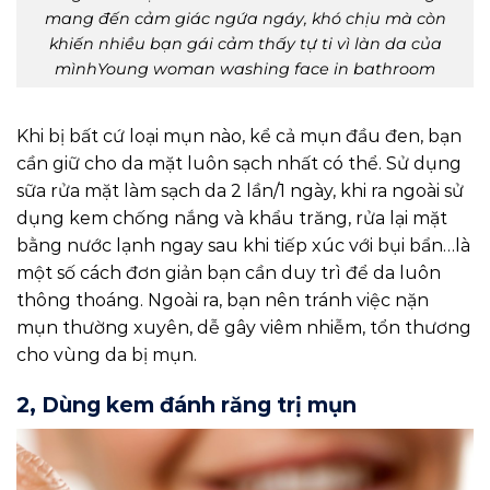
mang đến cảm giác ngứa ngáy, khó chịu mà còn
khiến nhiều bạn gái cảm thấy tự ti vì làn da của
mìnhYoung woman washing face in bathroom
Khi bị bất cứ loại mụn nào, kể cả mụn đầu đen, bạn
cần giữ cho da mặt luôn sạch nhất có thể. Sử dụng
sữa rửa mặt làm sạch da 2 lần/1 ngày, khi ra ngoài sử
dụng kem chống nắng và khẩu trăng, rửa lại mặt
bằng nước lạnh ngay sau khi tiếp xúc với bụi bẩn…là
một số cách đơn giản bạn cần duy trì để da luôn
thông thoáng. Ngoài ra, bạn nên tránh việc nặn
mụn thường xuyên, dễ gây viêm nhiễm, tổn thương
cho vùng da bị mụn.
2, Dùng kem đánh răng trị mụn