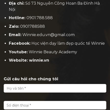
Địa chỉ:
Số 73 Nguyễn Công Hoan Ba Đình Hà
Nội
Hotline:
0901.788.588
Zalo:
0901788588
Email:
Winnie.edu.vn@gmail.com
Facebook:
H
ọc viện dạy làm đẹp quốc tế Winnie
Youtube:
Winnie Beauty Academy
Website: winnie.vn
Gửi câu hỏi cho chúng tôi