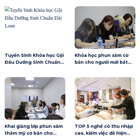
Tuyển Sinh Khóa học Gội
Khóa học phun xăm cơ
Đầu Dưỡng Sinh Chuẩn
bản cho người mới bắt
Đài Loan
đầu tại Hà Nội ngày 6/6
có gì?
Khai giảng lớp phun xăm
TOP 5 nghề có thu nhập
thẩm mỹ cơ bản cho
cao, kiếm việc dễ hiện
người mới bắt đầu tại Hà
nay