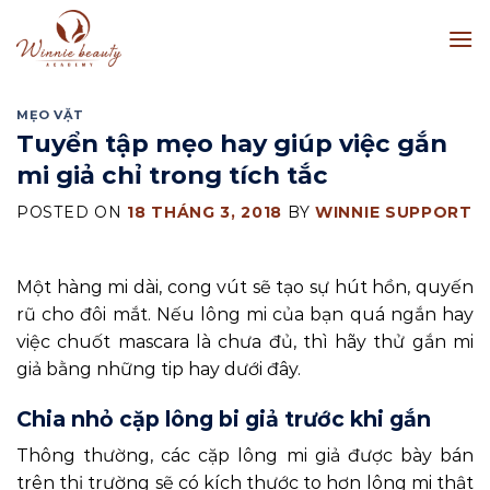
Skip
to
content
MẸO VẶT
Tuyển tập mẹo hay giúp việc gắn
mi giả chỉ trong tích tắc
POSTED ON
18 THÁNG 3, 2018
BY
WINNIE SUPPORT
Một hàng mi dài, cong vút sẽ tạo sự hút hồn, quyến
rũ cho đôi mắt. Nếu lông mi của bạn quá ngắn hay
việc chuốt mascara là chưa đủ, thì hãy thử gắn mi
giả bằng những tip hay dưới đây.
Chia nhỏ cặp lông bi giả trước khi gắn
Thông thường, các cặp lông mi giả được bày bán
trên thị trường sẽ có kích thước to hơn lông mi thật