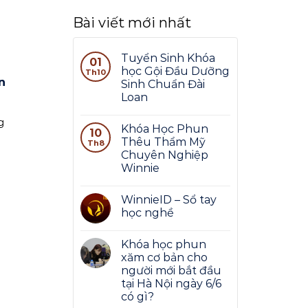
Bài viết mới nhất
Tuyển Sinh Khóa
01
học Gội Đầu Dưỡng
Th10
n
Sinh Chuẩn Đài
Loan
g
Khóa Học Phun
10
Thêu Thẩm Mỹ
Th8
Chuyên Nghiệp
Winnie
WinnieID – Sổ tay
học nghề
Khóa học phun
xăm cơ bản cho
người mới bắt đầu
tại Hà Nội ngày 6/6
có gì?