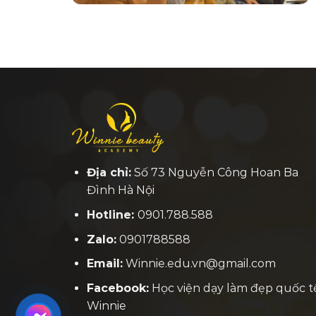
Địa chỉ:
Số 73 Nguyễn Công Hoan Ba
Đình Hà Nội
Hotline:
0901.788.588
Zalo:
0901788588
Email:
Winnie.edu.vn@gmail.com
Facebook:
H
ọc viện dạy làm đẹp quốc t
Winnie