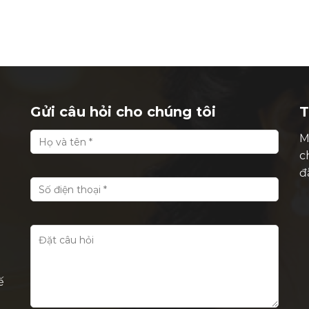
Gửi câu hỏi cho chúng tôi
T
M
c
đ
ế