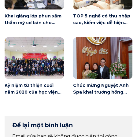
Khai giảng lớp phun xăm
TOP 5 nghề có thu nhập
thẩm mỹ cơ bản cho
cao, kiếm việc dễ hiện
người mới bắt đầu tại Hà
nay
Nội
Kỷ niệm từ thiện cuối
Chúc mừng Nguyệt Anh
năm 2020 của học viện
Spa khai trương hồng
Winnie
phát
Để lại một bình luận
Email của bạn sẽ không được hiển thị công