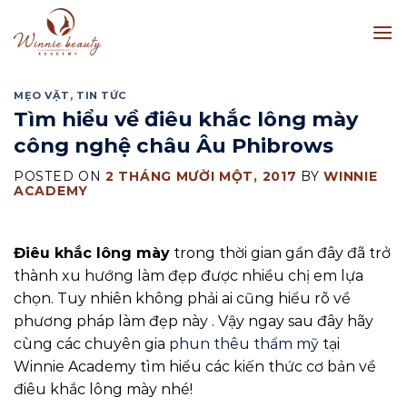
Skip
to
content
MẸO VẶT
,
TIN TỨC
Tìm hiểu về điêu khắc lông mày
công nghệ châu Âu Phibrows
POSTED ON
2 THÁNG MƯỜI MỘT, 2017
BY
WINNIE
ACADEMY
Điêu khắc lông mày
trong thời gian gần đây đã trở
thành xu hướng làm đẹp được nhiều chị em lựa
chọn. Tuy nhiên không phải ai cũng hiểu rõ về
phương pháp làm đẹp này . Vậy ngay sau đây hãy
cùng các chuyên gia
phun thêu thẩm mỹ
tại
Winnie Academy tìm hiểu các kiến thức cơ bản về
điêu khắc lông mày nhé!