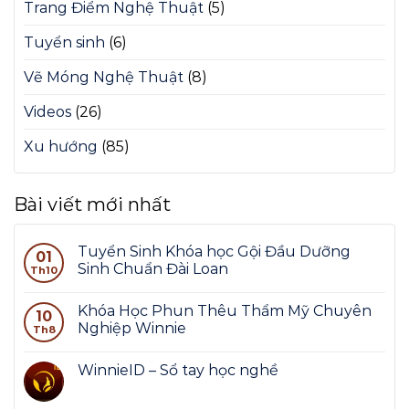
Trang Điểm Nghệ Thuật
(5)
Tuyển sinh
(6)
Vẽ Móng Nghệ Thuật
(8)
Videos
(26)
Xu hướng
(85)
Bài viết mới nhất
Tuyển Sinh Khóa học Gội Đầu Dưỡng
01
Sinh Chuẩn Đài Loan
Th10
Khóa Học Phun Thêu Thẩm Mỹ Chuyên
10
Nghiệp Winnie
Th8
WinnieID – Sổ tay học nghề