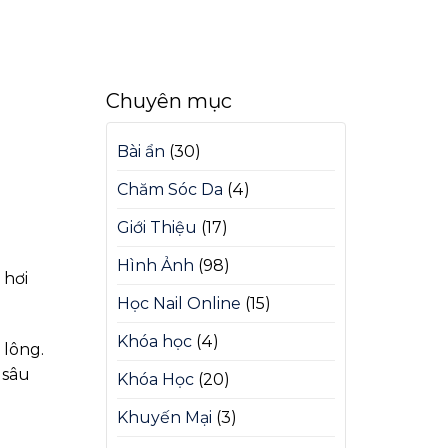
Chuyên mục
Bài ẩn
(30)
Chăm Sóc Da
(4)
Giới Thiệu
(17)
Hình Ảnh
(98)
 hơi
Học Nail Online
(15)
Khóa học
(4)
 lông.
 sâu
Khóa Học
(20)
Khuyến Mại
(3)