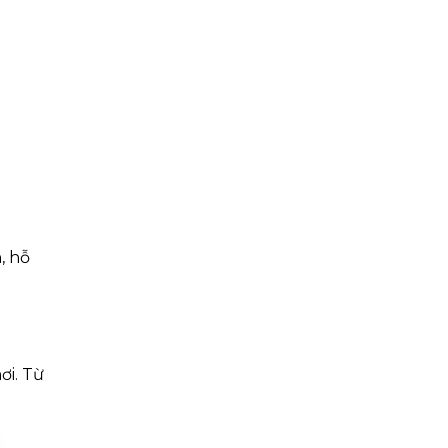
, hỗ
ơi. Từ