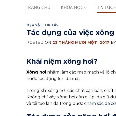
Skip
TRANG CHỦ
KHÓA HỌC
TIN TỨC
to
content
MẸO VẶT
,
TIN TỨC
Tác dụng của việc xông 
POSTED ON
23 THÁNG MƯỜI MỘT, 2017
B
Khái niệm xông hơi?
Xông hơi
nhằm làm các mao mạch và lỗ châ
nước tác động lên da mặt
Trong khi xông hơi, các chất cặn bẩn, chất n
Không chỉ vậy, xông hơi còn giúp da giữ đư
và tái tạo làn da trong bước
chăm sóc da cơ