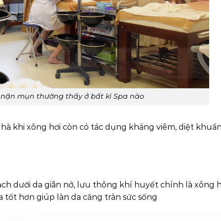
i nặn mụn thường thấy ở bất kì Spa nào
c hà khi xông hơi còn có tác dụng kháng viêm, diệt khuẩn
h dưới da giãn nở, lưu thông khí huyết chính là xông h
a tốt hơn giúp làn da căng tràn sức sống