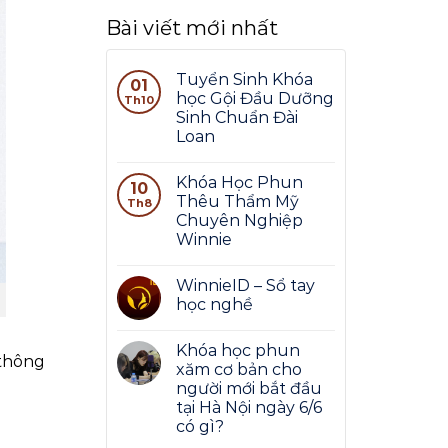
Bài viết mới nhất
Tuyển Sinh Khóa
01
học Gội Đầu Dưỡng
Th10
Sinh Chuẩn Đài
Loan
Khóa Học Phun
10
Thêu Thẩm Mỹ
Th8
Chuyên Nghiệp
Winnie
WinnieID – Sổ tay
học nghề
Khóa học phun
 thông
xăm cơ bản cho
người mới bắt đầu
tại Hà Nội ngày 6/6
có gì?