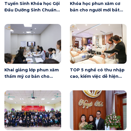
Tuyển Sinh Khóa học Gội
Khóa học phun xăm cơ
Đầu Dưỡng Sinh Chuẩn
bản cho người mới bắt
Đài Loan
đầu tại Hà Nội ngày 6/6
có gì?
Khai giảng lớp phun xăm
TOP 5 nghề có thu nhập
thẩm mỹ cơ bản cho
cao, kiếm việc dễ hiện
người mới bắt đầu tại Hà
nay
Nội