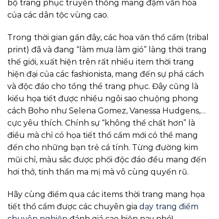
bộ trang phục truyền thống mang đậm văn hóa
của các dân tộc vùng cao.
Trong thời gian gần đây, các hoa văn thổ cẩm (tribal
print) đã và đang “làm mưa làm gió” làng thời trang
thế giới, xuất hiện trên rất nhiều item thời trang
hiện đại của các fashionista, mang đến sự phá cách
và độc đáo cho tổng thể trang phục. Đây cũng là
kiểu họa tiết được nhiều ngôi sao chuộng phong
cách Boho như Selena Gomez, Vanessa Hudgens,…
cực yêu thích. Chính sự “không thể chất hơn” là
điều mà chỉ có họa tiết thổ cẩm mới có thể mang
đến cho những bạn trẻ cá tính. Từng đường kim
mũi chỉ, màu sắc được phối độc đáo đều mang đến
hơi thở, tinh thần ma mị mà vô cùng quyến rũ.
Hãy cùng điểm qua các items thời trang mang họa
tiết thổ cẩm được các chuyên gia
dạy trang điểm
chuyên nghiệp
đánh giá cao hiện nay nhé!