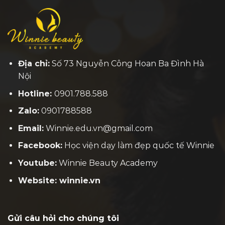
Địa chỉ:
Số 73 Nguyễn Công Hoan Ba Đình Hà
Nội
Hotline:
0901.788.588
Zalo:
0901788588
Email:
Winnie.edu.vn@gmail.com
Facebook:
H
ọc viện dạy làm đẹp quốc tế Winnie
Youtube:
Winnie Beauty Academy
Website: winnie.vn
Gửi câu hỏi cho chúng tôi