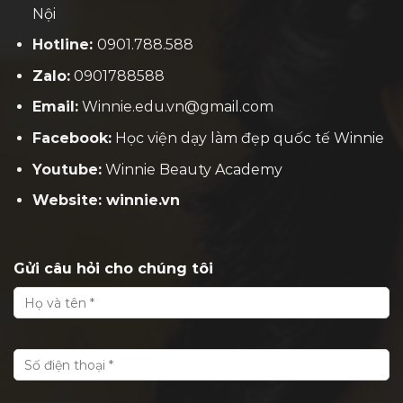
Nội
Hotline:
0901.788.588
Zalo:
0901788588
Email:
Winnie.edu.vn@gmail.com
Facebook:
H
ọc viện dạy làm đẹp quốc tế Winnie
Youtube:
Winnie Beauty Academy
Website: winnie.vn
Gửi câu hỏi cho chúng tôi