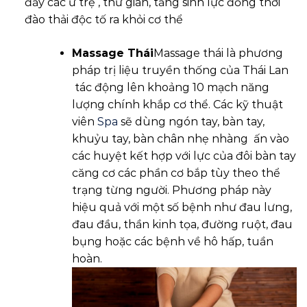
đẩy các ứ trệ , thư giãn, tăng sinh lực đồng thời
đào thải độc tố ra khỏi cơ thể
Massage Thái
Massage thái là phương
pháp trị liệu truyền thống của Thái Lan
tác động lên khoảng 10 mạch năng
lượng chính khắp cơ thể. Các kỹ thuật
viên
Spa
sẽ dùng ngón tay, bàn tay,
khuỷu tay, bàn chân nhẹ nhàng ấn vào
các huyệt kết hợp với lực của đôi bàn tay
căng cơ các phần cơ bắp tùy theo thể
trạng từng người. Phương pháp này
hiệu quả với một số bệnh như đau lưng,
đau đầu, thần kinh tọa, đường ruột, đau
bụng hoặc các bệnh về hô hấp, tuần
hoàn.