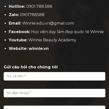
Hotline:
0901.788.588
Zalo:
0901788588
Email:
Winnie.edu.vn@gmail.com
Facebook:
H
ọc viện dạy làm đẹp quốc tế Winnie
Youtube:
Winnie Beauty Academy
Website: winnie.vn
Gửi câu hỏi cho chúng tôi