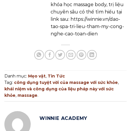
khóa học massage body, trị liệu
chuyên sâu có thể tìm hiểu tại
link sau: https://winnie.vn/dao-
tao-spa-tri-lieu-tham-my-cong-
nghe-cao-toan-dien
Danh mục:
Mẹo vặt
,
Tin Tức
Tag:
công dụng tuyệt vời của massage với sức khỏe
,
khái niệm và công dụng của liệu pháp này với sức
khỏe
,
massage
.
WINNIE ACADEMY